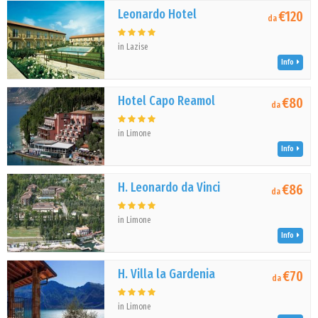
Leonardo Hotel
€120
da
in Lazise
Info
Hotel Capo Reamol
€80
da
in Limone
Info
H. Leonardo da Vinci
€86
da
in Limone
Info
H. Villa la Gardenia
€70
da
in Limone