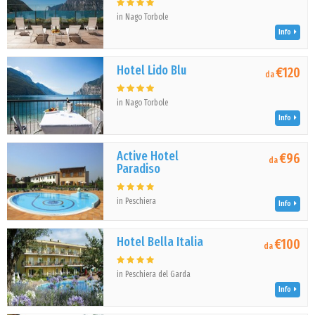
in Nago Torbole
Info
Hotel Lido Blu
€120
da
in Nago Torbole
Info
Active Hotel
€96
da
Paradiso
in Peschiera
Info
Hotel Bella Italia
€100
da
in Peschiera del Garda
Info