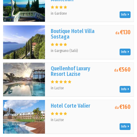
in Gardone
Info
Boutique Hotel Villa
€130
da
Sostaga
in Gargnano (Salò)
Info
Quellenhof Luxury
€560
da
Resort Lazise
in Lazise
Info
Hotel Corte Valier
€160
da
in Lazise
Info