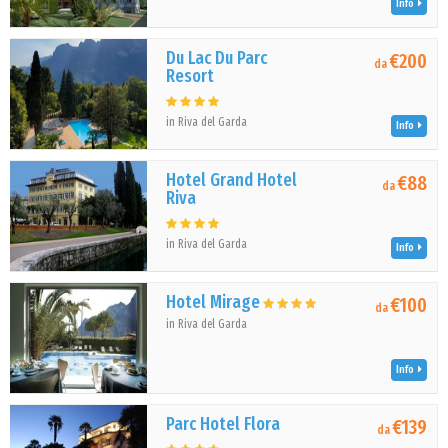
Info
Du Lac Du Parc
€200
da
Resort
in Riva del Garda
Info
Hotel Grand Hotel
€88
da
Riva
in Riva del Garda
Info
Hotel Mirage
€100
da
in Riva del Garda
Info
Parc Hotel Flora
€139
da