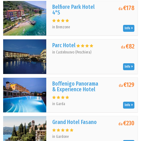
Belfiore Park Hotel
€178
da
4*S
in Brenzone
Info
Parc Hotel
€82
da
in Castelnuovo (Peschiera)
Info
Boffenigo Panorama
€129
da
& Experience Hotel
in Garda
Info
Grand Hotel Fasano
€230
da
in Gardone