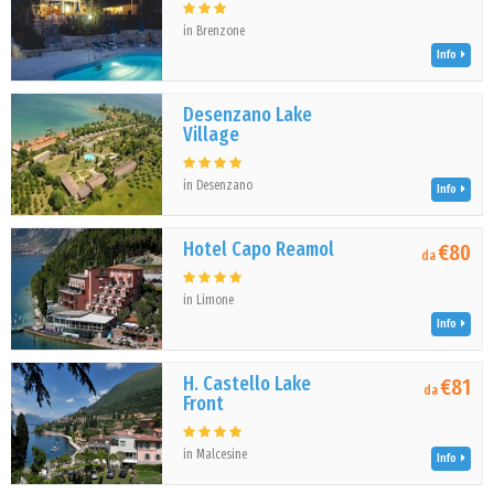
in Brenzone
Info
Desenzano Lake
Village
in Desenzano
Info
Hotel Capo Reamol
€80
da
in Limone
Info
H. Castello Lake
€81
da
Front
in Malcesine
Info