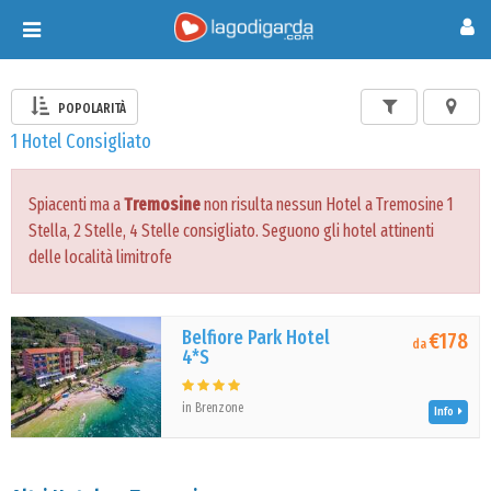
Toggle
navigation
POPOLARITÀ
1 Hotel Consigliato
Spiacenti ma a
Tremosine
non risulta nessun Hotel a Tremosine 1
Stella, 2 Stelle, 4 Stelle consigliato. Seguono gli hotel attinenti
delle località limitrofe
Belfiore Park Hotel
€178
da
4*S
in Brenzone
Info