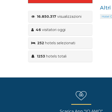
Altr
16.850.317
visualizzazioni
Hotel 
46
visitatori oggi
252
hotels selezionati
1253
hotels totali
Scarica App "IO AMO"