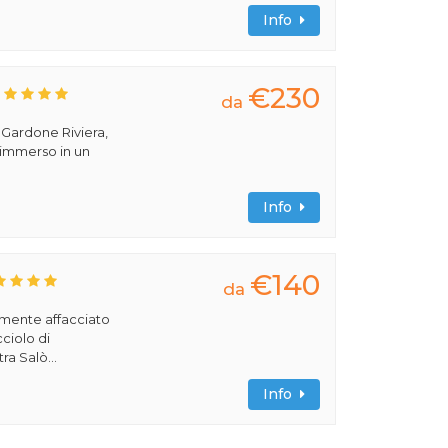
Info
€230
da
a Gardone Riviera,
 immerso in un
Info
€140
da
amente affacciato
cciolo di
ra Salò...
Info