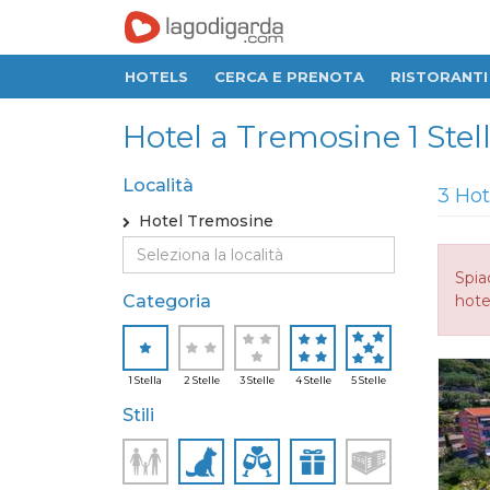
HOTELS
CERCA E PRENOTA
RISTORANTI
Hotel a Tremosine 1 Stella
Località
3 Hot
Hotel Tremosine
Spia
Categoria
hotel
1 Stella
2 Stelle
3 Stelle
4 Stelle
5 Stelle
Stili