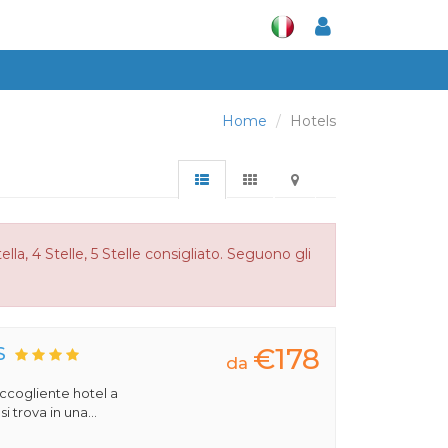
Home
Hotels
la, 4 Stelle, 5 Stelle consigliato. Seguono gli
€178
S
da
 accogliente hotel a
 trova in una...