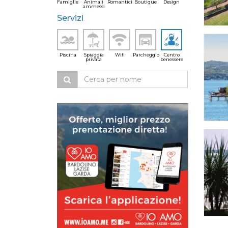
Famiglie
Animali
Romantici
Boutique
Design
ammessi
Servizi
Piscina
Spiaggia
Wifi
Parcheggio
Centro
privata
benessere