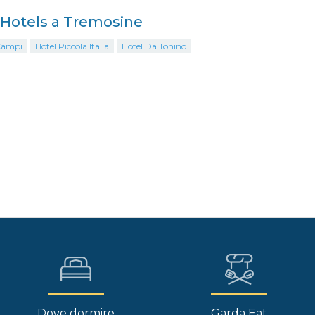
i Hotels a Tremosine
Campi
Hotel Piccola Italia
Hotel Da Tonino
Dove dormire
Garda Eat