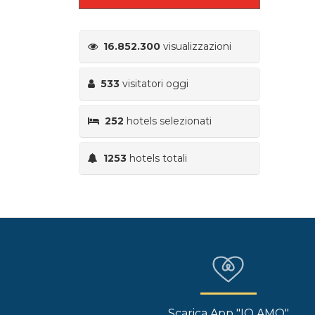
16.852.300
visualizzazioni
533
visitatori oggi
252
hotels selezionati
1253
hotels totali
Scarica App "IO AMO"