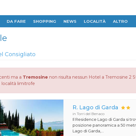
DA FARE
SHOPPING
NEWS
LOCALITÀ
ALTRO
le
el Consigliato
centi ma a
Tremosine
non risulta nessun Hotel a Tremosine 2 Ste
 località limitrofe
R. Lago di Garda
in Torri del Benaco
Il Residence Lago di Garda si tro
posizione panoramica a 50 metri
Lago di Garda,...