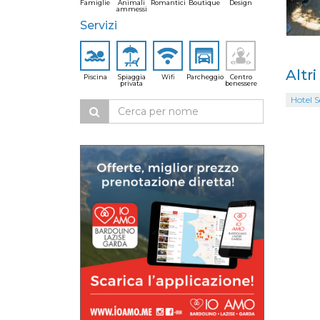
Famiglie
Animali
Romantici
Boutique
Design
ammessi
Servizi
Altr
Piscina
Spiaggia
Wifi
Parcheggio
Centro
privata
benessere
Hotel 