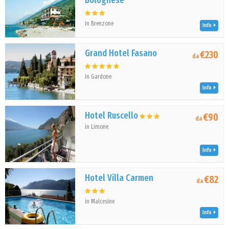
Bolognese
in Brenzone
Info
Grand Hotel Fasano
€230
da
in Gardone
Info
Hotel Ruscello
€90
da
in Limone
Info
Hotel Villa Carmen
€82
da
in Malcesine
Info