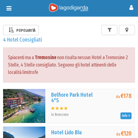
Toggle
navigation
POPOLARITÀ
4 Hotel Consigliati
Spiacenti ma a
Tremosine
non risulta nessun Hotel a Tremosine 2
Stelle, 4 Stelle consigliato. Seguono gli hotel attinenti delle
località limitrofe
Belfiore Park Hotel
€178
da
4*S
in Brenzone
Info
Hotel Lido Blu
€120
da