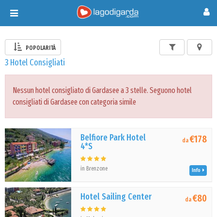
Toggle
navigation
POPOLARITÀ
3 Hotel Consigliati
Nessun hotel consigliato di Gardasee a 3 stelle. Seguono hotel
consigliati di Gardasee con categoria simile
Belfiore Park Hotel
€178
da
4*S
in Brenzone
Info
Hotel Sailing Center
€80
da