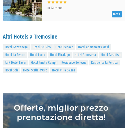
in Gardone
Info
Altri Hotels a Tremosine
Hotel Bazzanega
Hotel Bel Sito
Hotel Benaco
Hotel apartments Maxi
Hotel La Fenice
Hotel Lucia
Hotel Miralago
Hotel Panorama
Hotel Paradiso
Park Hotel Faver
Hotel Pineta Campi
Residence Bellevue
Residence la Pertica
Hotel Sole
Hotel Stella d'Oro
Hotel Villa Selene