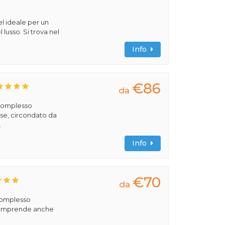
l ideale per un
 lusso. Si trova nel
Info
€86
da
 complesso
se, circondato da
.
Info
€70
da
 complesso
comprende anche