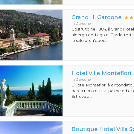
Grand H. Gardone
in Gardone
Costruito nel 1884, il Grand Hot
albergo del Lago di Garda, test
lo stile di un'epoca....
Hotel Ville Montefiori
in Gardone
L'Hotel Montefiori è circondat
parco ricco di ulivi, palme ed al
Si trova a...
Boutique Hotel Villa 