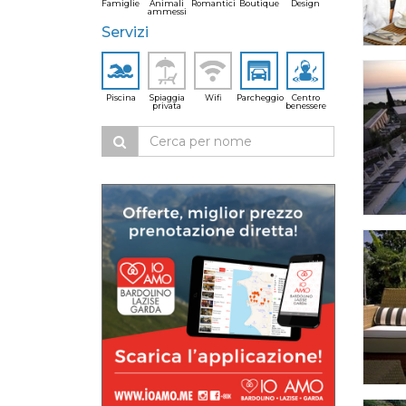
Famiglie
Animali
Romantici
Boutique
Design
ammessi
Servizi
Piscina
Spiaggia
Wifi
Parcheggio
Centro
privata
benessere