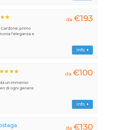
€193
da
el Gardone, primo
imonia l'eleganza e
Info
€100
da
o da un immenso
beri di ogni genere.
Info
€130
Sostaga
da