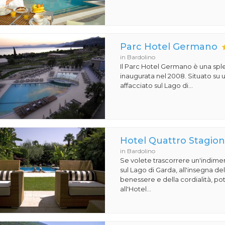
Parc Hotel Germano
in Bardolino
Il Parc Hotel Germano è una sple
inaugurata nel 2008. Situato su
affacciato sul Lago di...
Hotel Quattro Stagion
in Bardolino
Se volete trascorrere un'indime
sul Lago di Garda, all'insegna de
benessere e della cordialità, pot
all'Hotel...