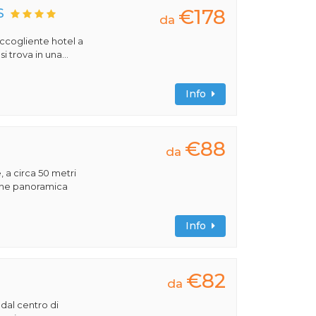
€178
S
da
 accogliente hotel a
 trova in una...
Info
€88
da
, a circa 50 metri
ione panoramica
Info
€82
da
 dal centro di