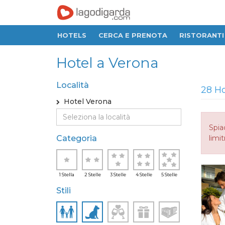
HOTELS
CERCA E PRENOTA
RISTORANTI
Hotel a Verona
Località
28 Ho
Hotel Verona
Spia
Categoria
limit
1 Stella
2 Stelle
3 Stelle
4 Stelle
5 Stelle
Stili