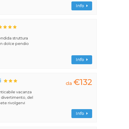
Info
ndida struttura
 un dolce pendio
Info
€132
i
da
nticabile vacanza
l divertimento, del
ete rivolgervi
Info