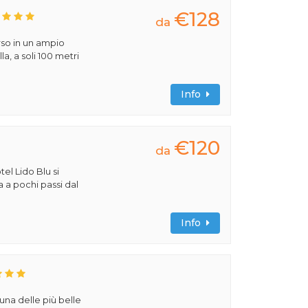
€128
da
rso in un ampio
la, a soli 100 metri
Info
€120
da
tel Lido Blu si
a a pochi passi dal
Info
 una delle più belle