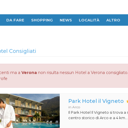
DA FARE
SHOPPING
NEWS
LOCALITÀ
ALTRO
tel Consigliati
centi ma a
Verona
non risulta nessun Hotel a Verona consigliato. 
rofe
Park Hotel il Vigneto
in Arco
Il Park Hotel Il Vigneto si trova a
centro storico di Arco e a 4 km...