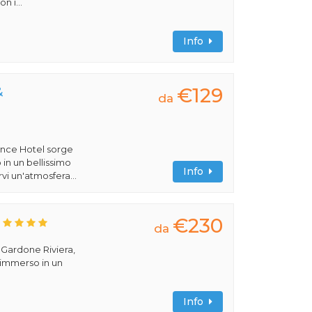
n i...
Info
€129
&
da
ence Hotel sorge
 in un bellissimo
Info
vi un'atmosfera...
€230
da
a Gardone Riviera,
 immerso in un
Info