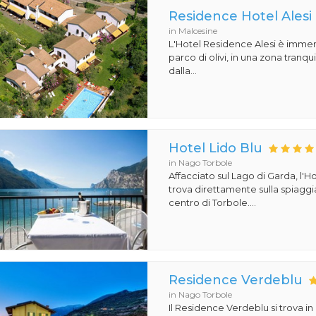
Residence Hotel Alesi
in Malcesine
L'Hotel Residence Alesi è imme
parco di olivi, in una zona tranquil
dalla...
Hotel Lido Blu
in Nago Torbole
Affacciato sul Lago di Garda, l'Ho
trova direttamente sulla spiaggi
centro di Torbole....
Residence Verdeblu
in Nago Torbole
Il Residence Verdeblu si trova in