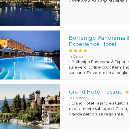
Peschiera e dal Lago di Garda. Co
Boffenigo Panorama 
Experience Hotel
in Garda
Il Boffenigo Panorama & Experi
sulle verdi colline di Costermano
scenario. Troverete ad accoglier
Grand Hotel Fasano
in Gardone
Il Grand Hotel Fasano è situato 
direttamente sul Lago di Garda,
grande parco lussureggiante...