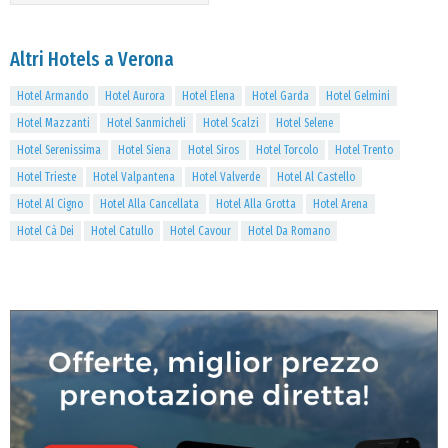
Altri Hotels a Verona
Hotel Armando
Hotel Aurora
Hotel Elena
Hotel Garda
Hotel Gelmini
Hotel Mazzanti
Hotel Sanmicheli
Hotel Scalzi
Hotel Selene
Hotel Serenissima
Hotel Siena
Hotel Siros
Hotel Torcolo
Hotel Trento
Hotel Trieste
Hotel Valpantena
Hotel Valverde
Hotel Al Castello
Hotel Al Cigno
Hotel Alla Cancellata
Hotel Alla Grotta
Hotel Arena
Hotel Cà Dei
Hotel Catullo
Hotel Cavour
Hotel Da Romano