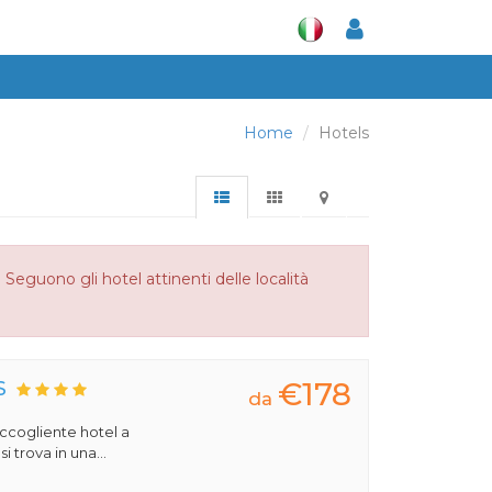
Home
Hotels
Seguono gli hotel attinenti delle località
€178
S
da
 accogliente hotel a
 trova in una...