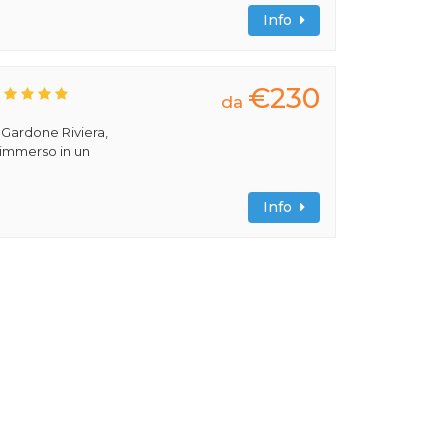
Info
€230
da
a Gardone Riviera,
 immerso in un
Info