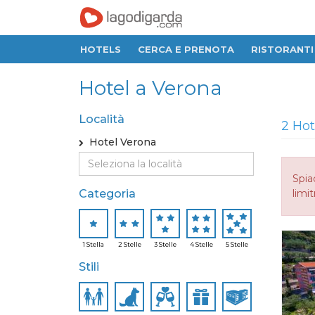
HOTELS
CERCA E PRENOTA
RISTORANTI
Hotel a Verona
Località
2 Hot
Hotel Verona
Spia
Categoria
limit
1 Stella
2 Stelle
3 Stelle
4 Stelle
5 Stelle
Stili