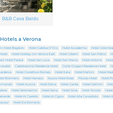
B&B Casa Baldo
i Hotels a Verona
ri Hotel Baglioni
Hotel Gabbia D'Oro
Hotel Accademia
Hotel Colomba
Hotel
Hotel Holiday-Inn Verona East
Hotel Giberti
Hotel San Pietro
Ho
sor Hotel Palace
Hotel San Luca
Hotel San Marco
Hotel Victoria
Hote
randoli
Castelvecchio Residence Hotel
Corte Ongaro Residence Hotel
H
Gardenia
Hotel Giulietta e Romeo
Hotel Italia
Hotel Martini
Hotel Mas
otel Brennero
Hotel Monaco
Nuovo Hotel Rossi
Piccolo Hotel
Hotel Po
Armando
Hotel Aurora
Hotel Elena
Hotel Garda
Hotel Gelmini
Hot
elene
Hotel Serenissima
Hotel Siena
Hotel Siros
Hotel Torcolo
Hotel
alverde
Hotel Al Castello
Hotel Al Cigno
Hotel Alla Cancellata
Hotel A
Cavour
Hotel Da Romano