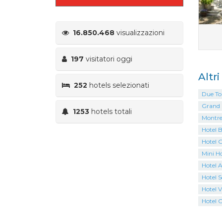
16.850.468
visualizzazioni
197
visitatori oggi
Altr
252
hotels selezionati
Due Tor
Grand 
1253
hotels totali
Montre
Hotel B
Hotel 
Mini H
Hotel 
Hotel S
Hotel V
Hotel 