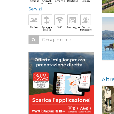
Famiglie
Animali
Romantici
Boutique
Design
ammessi
Servizi
Piscina
Spiaggia
Wifi
Parcheggio
Centro
privata
benessere
Altr