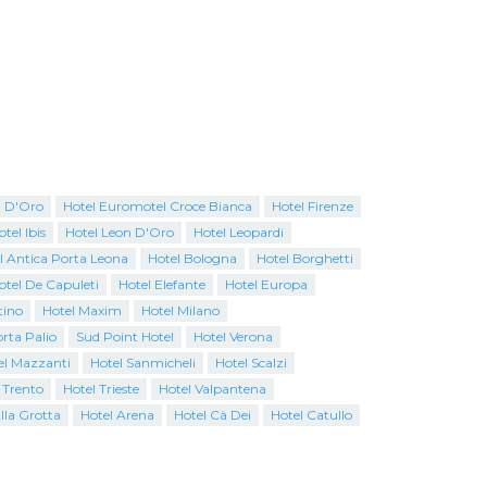
 D'Oro
Hotel Euromotel Croce Bianca
Hotel Firenze
tel Ibis
Hotel Leon D'Oro
Hotel Leopardi
l Antica Porta Leona
Hotel Bologna
Hotel Borghetti
otel De Capuleti
Hotel Elefante
Hotel Europa
tino
Hotel Maxim
Hotel Milano
rta Palio
Sud Point Hotel
Hotel Verona
el Mazzanti
Hotel Sanmicheli
Hotel Scalzi
 Trento
Hotel Trieste
Hotel Valpantena
lla Grotta
Hotel Arena
Hotel Cà Dei
Hotel Catullo