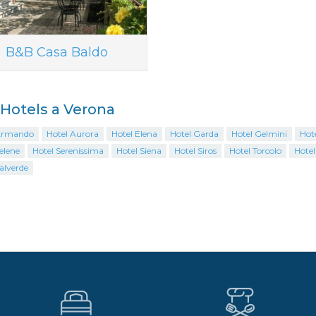
B&B Casa Baldo
i Hotels a Verona
Armando
Hotel Aurora
Hotel Elena
Hotel Garda
Hotel Gelmini
Hot
elene
Hotel Serenissima
Hotel Siena
Hotel Siros
Hotel Torcolo
Hotel
alverde