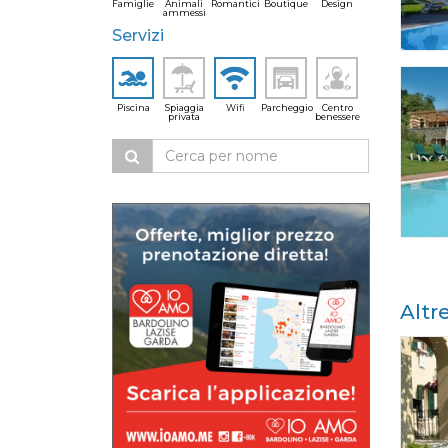
Famiglie
Animali
Romantici
Boutique
Design
ammessi
Servizi
Piscina
Spiaggia
Wifi
Parcheggio
Centro
privata
benessere
Altr