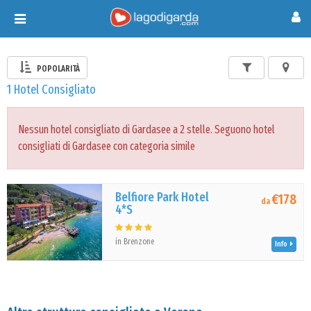
Toggle
navigation
POPOLARITÀ
1 Hotel Consigliato
Nessun hotel consigliato di Gardasee a 2 stelle. Seguono hotel
consigliati di Gardasee con categoria simile
Belfiore Park Hotel
€178
da
4*S
in Brenzone
Info