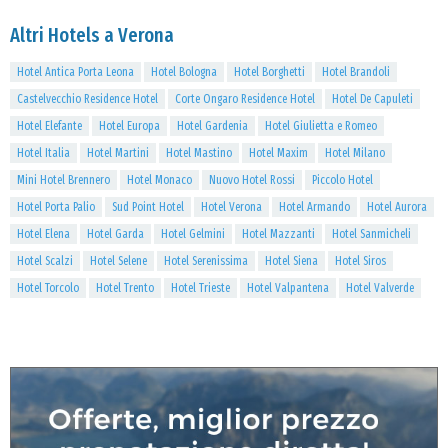
Altri Hotels a Verona
Hotel Antica Porta Leona
Hotel Bologna
Hotel Borghetti
Hotel Brandoli
Castelvecchio Residence Hotel
Corte Ongaro Residence Hotel
Hotel De Capuleti
Hotel Elefante
Hotel Europa
Hotel Gardenia
Hotel Giulietta e Romeo
Hotel Italia
Hotel Martini
Hotel Mastino
Hotel Maxim
Hotel Milano
Mini Hotel Brennero
Hotel Monaco
Nuovo Hotel Rossi
Piccolo Hotel
Hotel Porta Palio
Sud Point Hotel
Hotel Verona
Hotel Armando
Hotel Aurora
Hotel Elena
Hotel Garda
Hotel Gelmini
Hotel Mazzanti
Hotel Sanmicheli
Hotel Scalzi
Hotel Selene
Hotel Serenissima
Hotel Siena
Hotel Siros
Hotel Torcolo
Hotel Trento
Hotel Trieste
Hotel Valpantena
Hotel Valverde