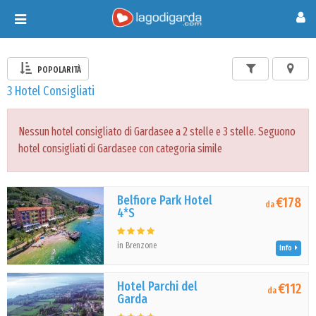
Toggle
navigation
POPOLARITÀ
3 Hotel Consigliati
Nessun hotel consigliato di Gardasee a 2 stelle e 3 stelle. Seguono
hotel consigliati di Gardasee con categoria simile
Belfiore Park Hotel
€178
da
4*S
in Brenzone
Info
Hotel Parchi del
€112
da
Garda