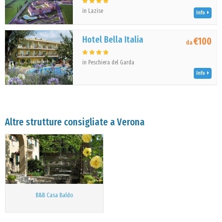
in Lazise
Info
Hotel Bella Italia
€100
da
in Peschiera del Garda
Info
Altre strutture consigliate a Verona
B&B Casa Baldo