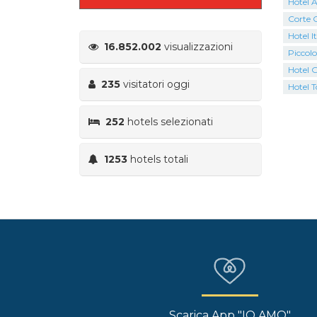
Hotel 
Corte 
Hotel It
16.852.002
visualizzazioni
Piccolo
Hotel 
235
visitatori oggi
Hotel T
252
hotels selezionati
1253
hotels totali
Scarica App "IO AMO"