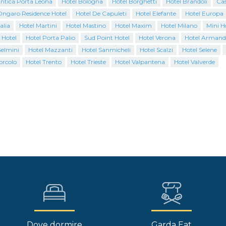
Antica Porta Leona
Hotel Bologna
Hotel Borghetti
Hotel Brandoli
Cas
Ongaro Residence Hotel
Hotel De Capuleti
Hotel Elefante
Hotel Europa
alia
Hotel Martini
Hotel Mastino
Hotel Maxim
Hotel Milano
Mini H
 Hotel
Hotel Porta Palio
Sud Point Hotel
Hotel Verona
Hotel Armand
Gelmini
Hotel Mazzanti
Hotel Sanmicheli
Hotel Scalzi
Hotel Selene
orcolo
Hotel Trento
Hotel Trieste
Hotel Valpantena
Hotel Valverde
Dove dormire
Garda Eat