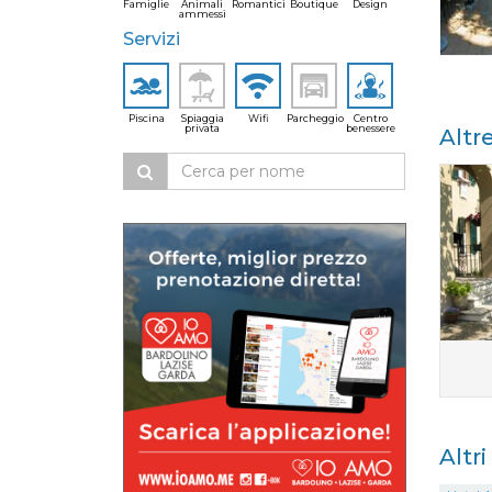
Famiglie
Animali
Romantici
Boutique
Design
ammessi
Servizi
Piscina
Spiaggia
Wifi
Parcheggio
Centro
privata
benessere
Altr
Altr