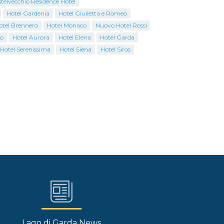
telvecchio Residence Hotel
Hotel Gardenia
Hotel Giulietta e Romeo
otel Brennero
Hotel Monaco
Nuovo Hotel Rossi
o
Hotel Aurora
Hotel Elena
Hotel Garda
Hotel Serenissima
Hotel Siena
Hotel Siros
Lago di Garda News