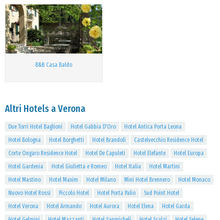
B&B Casa Baldo
Altri Hotels a Verona
Due Torri Hotel Baglioni
Hotel Gabbia D'Oro
Hotel Antica Porta Leona
Hotel Bologna
Hotel Borghetti
Hotel Brandoli
Castelvecchio Residence Hotel
Corte Ongaro Residence Hotel
Hotel De Capuleti
Hotel Elefante
Hotel Europa
Hotel Gardenia
Hotel Giulietta e Romeo
Hotel Italia
Hotel Martini
Hotel Mastino
Hotel Maxim
Hotel Milano
Mini Hotel Brennero
Hotel Monaco
Nuovo Hotel Rossi
Piccolo Hotel
Hotel Porta Palio
Sud Point Hotel
Hotel Verona
Hotel Armando
Hotel Aurora
Hotel Elena
Hotel Garda
Hotel Gelmini
Hotel Mazzanti
Hotel Sanmicheli
Hotel Scalzi
Hotel Selene