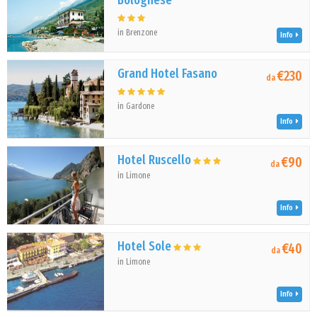
Bolognese
in Brenzone
Info
Grand Hotel Fasano
€230
da
in Gardone
Info
Hotel Ruscello
€90
da
in Limone
Info
Hotel Sole
€40
da
in Limone
Info