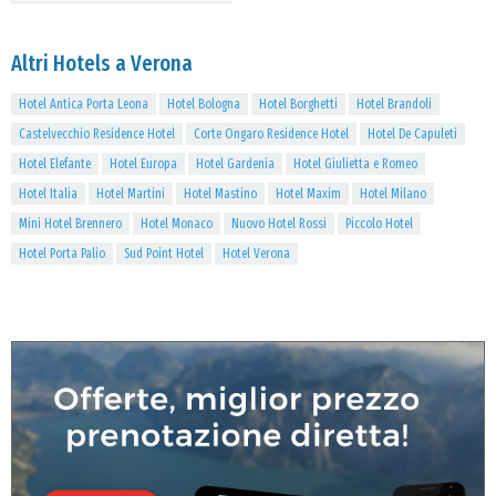
Altri Hotels a Verona
Hotel Antica Porta Leona
Hotel Bologna
Hotel Borghetti
Hotel Brandoli
Castelvecchio Residence Hotel
Corte Ongaro Residence Hotel
Hotel De Capuleti
Hotel Elefante
Hotel Europa
Hotel Gardenia
Hotel Giulietta e Romeo
Hotel Italia
Hotel Martini
Hotel Mastino
Hotel Maxim
Hotel Milano
Mini Hotel Brennero
Hotel Monaco
Nuovo Hotel Rossi
Piccolo Hotel
Hotel Porta Palio
Sud Point Hotel
Hotel Verona