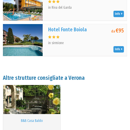
in Riva del Garda
Info
Hotel Fonte Boiola
€95
da
in sirmione
Info
Altre strutture consigliate a Verona
B&B Casa Baldo