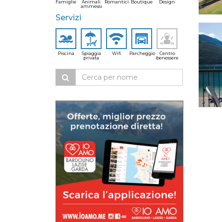
Famiglie
Animali
Romantici
Boutique
Design
ammessi
Servizi
Piscina
Spiaggia
Wifi
Parcheggio
Centro
privata
benessere