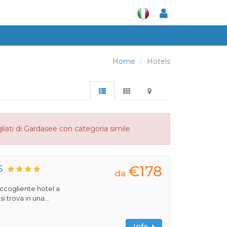
Home
Hotels
liati di Gardasee con categoria simile
€178
S
da
 accogliente hotel a
 trova in una...
Info