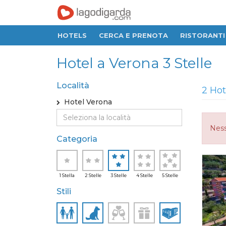
HOTELS
CERCA E PRENOTA
RISTORANTI
Hotel a Verona 3 Stelle
Località
2 Hot
Hotel Verona
Ness
Categoria
1 Stella
2 Stelle
3 Stelle
4 Stelle
5 Stelle
Stili