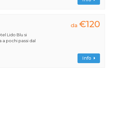
€120
da
tel Lido Blu si
a a pochi passi dal
Info