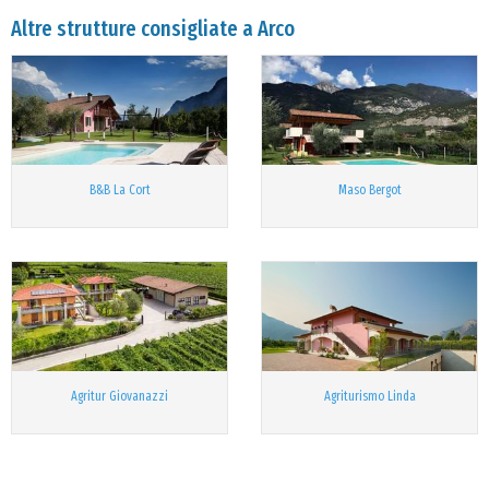
Altre strutture consigliate a Arco
B&B La Cort
Maso Bergot
Agritur Giovanazzi
Agriturismo Linda