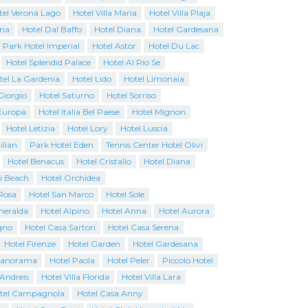
tel Verona Lago
Hotel Villa Maria
Hotel Villa Plaja
ina
Hotel Dal Baffo
Hotel Diana
Hotel Gardesana
Park Hotel Imperial
Hotel Astor
Hotel Du Lac
Hotel Splendid Palace
Hotel Al Rio Se
tel La Gardenia
Hotel Lido
Hotel Limonaia
Giorgio
Hotel Saturno
Hotel Sorriso
Europa
Hotel Italia Bel Paese
Hotel Mignon
Hotel Letizia
Hotel Lory
Hotel Luscia
ilian
Park Hotel Eden
Tennis Center Hotel Olivi
Hotel Benacus
Hotel Cristallo
Hotel Diana
i Beach
Hotel Orchidea
Rosa
Hotel San Marco
Hotel Sole
Smeralda
Hotel Alpino
Hotel Anna
Hotel Aurora
gno
Hotel Casa Sartori
Hotel Casa Serena
Hotel Firenze
Hotel Garden
Hotel Gardesana
Panorama
Hotel Paola
Hotel Peler
Piccolo Hotel
 Andreis
Hotel Villa Florida
Hotel Villa Lara
tel Campagnola
Hotel Casa Anny