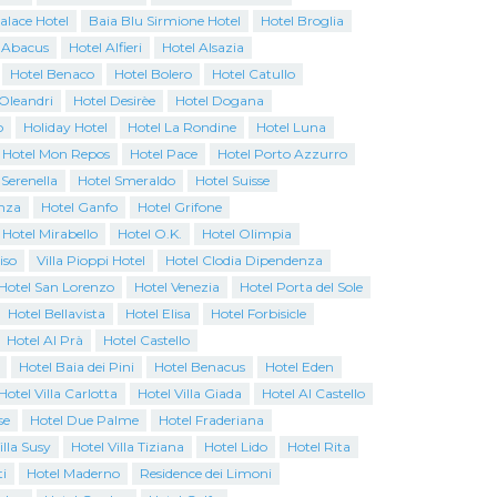
Palace Hotel
Baia Blu Sirmione Hotel
Hotel Broglia
 Abacus
Hotel Alfieri
Hotel Alsazia
Hotel Benaco
Hotel Bolero
Hotel Catullo
 Oleandri
Hotel Desirèe
Hotel Dogana
o
Holiday Hotel
Hotel La Rondine
Hotel Luna
Hotel Mon Repos
Hotel Pace
Hotel Porto Azzurro
 Serenella
Hotel Smeraldo
Hotel Suisse
nza
Hotel Ganfo
Hotel Grifone
Hotel Mirabello
Hotel O.K.
Hotel Olimpia
iso
Villa Pioppi Hotel
Hotel Clodia Dipendenza
Hotel San Lorenzo
Hotel Venezia
Hotel Porta del Sole
Hotel Bellavista
Hotel Elisa
Hotel Forbisicle
Hotel Al Prà
Hotel Castello
Hotel Baia dei Pini
Hotel Benacus
Hotel Eden
Hotel Villa Carlotta
Hotel Villa Giada
Hotel Al Castello
se
Hotel Due Palme
Hotel Fraderiana
illa Susy
Hotel Villa Tiziana
Hotel Lido
Hotel Rita
i
Hotel Maderno
Residence dei Limoni