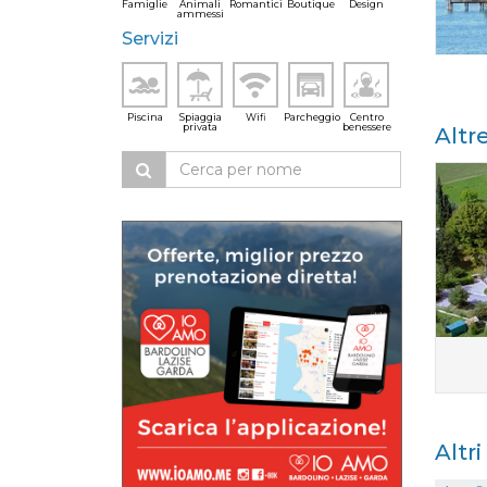
Famiglie
Animali
Romantici
Boutique
Design
ammessi
Servizi
Piscina
Spiaggia
Wifi
Parcheggio
Centro
privata
benessere
Altr
Altr