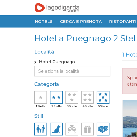
HOTELS
CERCA E PRENOTA
RISTORANTI
Hotel a Puegnago 2 Stelle
Località
1 Hot
Hotel Puegnago
Spia
Categoria
attin
1 Stella
2 Stelle
3 Stelle
4 Stelle
5 Stelle
Stili