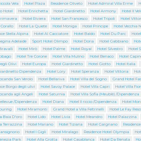
iccola Vela
Hotel Plaza
Residence Oliveto
Hotel Admiral Villa Erme
H
o Hotel
Hotel Enrichetta
Hotel Giardinetto
Hotel Armony
Hotel Il Vel
Primavera
Hotel Riviera
Hotel San Francesco
Hotel Tripoli
Hotel Vittor
 Corallo
Hotel La Quiete
Hotel Moniga
Hotel Principe
Hotel Vecchia N
ce Stella Alpina
Hotel Al Cacciatore
Hotel Baldo
Hotel Du Parc
Hotel
Regina Adelaide
Sport Hotel Olimpo
Hotel Doria
Hotel Gabbiano
Hote
iravalli
Hotel Mirò
Hotel Palme
Hotel Royal
Hotel Silvestro
Hotel 
Tobago
Hotel Tre Corone
Hotel Villa Mulino
Hotel Benaco
Hotel Capin
egli Olivi
Hotel Europa
Hotel Giardinetto
Hotel Giotto
Hotel Italia
Giardinetto Dipendenza
Hotel Lory
Hotel Speranza
Hotel Vittoria
Hot
Locanda San Verolo
Hotel Bellariva
Hotel Villa del Sogno
Grand Hotel Fas
ce Borgo degli ulivi
Hotel Savoy Palace
Hotel Villa Capri
Hotel Villa Fio
ocanda agli Angeli
Hotel Saturnia
Hotel Villa Sofia (Meublè) /Dipendenza
Bellevue /Dipendenza
Hotel Diana
Hotel Il riccio /Dipendenza
Hotel Mon
Touring
Hotel Miramonti
Grand Hotel a Villa Feltrinelli
Hotel Le Fay Reso
a Baia D'oro
Hotel Lido
Hotel Livia
Hotel Meandro
Hotel Palazzina
a Terrazzina
Hotel Mariano
Hotel Tiziana
Hotel Gargnano
Residence
Cansignorio
Hotel I Gigli
Hotel Miralago
Residence Hotel Olympia
Hot
Venezia Park
Hotel Alla Grotta
Hotel Casablanca
Hotel Da Renata
Ho