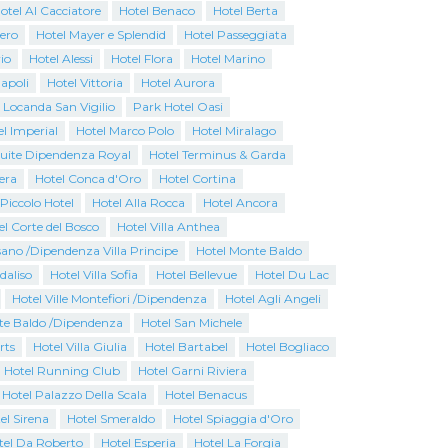
otel Al Cacciatore
Hotel Benaco
Hotel Berta
iero
Hotel Mayer e Splendid
Hotel Passeggiata
io
Hotel Alessi
Hotel Flora
Hotel Marino
apoli
Hotel Vittoria
Hotel Aurora
 Locanda San Vigilio
Park Hotel Oasi
l Imperial
Hotel Marco Polo
Hotel Miralago
Suite Dipendenza Royal
Hotel Terminus & Garda
era
Hotel Conca d'Oro
Hotel Cortina
Piccolo Hotel
Hotel Alla Rocca
Hotel Ancora
el Corte del Bosco
Hotel Villa Anthea
ano /Dipendenza Villa Principe
Hotel Monte Baldo
rdaliso
Hotel Villa Sofia
Hotel Bellevue
Hotel Du Lac
Hotel Ville Montefiori /Dipendenza
Hotel Agli Angeli
te Baldo /Dipendenza
Hotel San Michele
rts
Hotel Villa Giulia
Hotel Bartabel
Hotel Bogliaco
Hotel Running Club
Hotel Garni Riviera
 Hotel Palazzo Della Scala
Hotel Benacus
el Sirena
Hotel Smeraldo
Hotel Spiaggia d'Oro
tel Da Roberto
Hotel Esperia
Hotel La Forgia