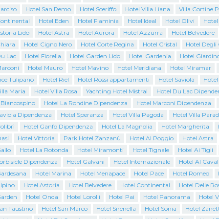
arciso
Hotel San Remo
Hotel Sceriffo
Hotel Villa Liana
Villa Cortine 
Continental
Hotel Eden
Hotel Flaminia
Hotel Ideal
Hotel Olivi
Hotel
storia Lido
Hotel Astra
Hotel Aurora
Hotel Azzurra
Hotel Belvedere
Chiara
Hotel Cigno Nero
Hotel Corte Regina
Hotel Cristal
Hotel Degli
Du Lac
Hotel Fiorella
Hotel Garden Lido
Hotel Gardenia
Hotel Giardin
Marconi
Hotel Mauro
Hotel Mavino
Hotel Meridiana
Hotel Miramar
nce Tulipano
Hotel Riel
Hotel Rossi appartamenti
Hotel Saviola
Hotel
illa Maria
Hotel Villa Rosa
Yachting Hotel Mistral
Hotel Du Lac Dipende
l Biancospino
Hotel La Rondine Dipendenza
Hotel Marconi Dipendenza
Saviola Dipendenza
Hotel Speranza
Hotel Villa Pagoda
Hotel Villa Parad
olibrì
Hotel Ganfo Dipendenza
Hotel La Magnolia
Hotel Margherita
asi
Hotel Vittoria
Park Hotel Zanzanù
Hotel Al Poggio
Hotel Astra
allo
Hotel La Rotonda
Hotel Miramonti
Hotel Tignale
Hotel Ai Tigli
orbisicle Dipendenza
Hotel Galvani
Hotel Internazionale
Hotel Al Caval
Gardesana
Hotel Marina
Hotel Menapace
Hotel Pace
Hotel Romeo
lpino
Hotel Astoria
Hotel Belvedere
Hotel Continental
Hotel Delle Ro
Garden
Hotel Onda
Hotel Lorolli
Hotel Pai
Hotel Panorama
Hotel V
San Faustino
Hotel San Marco
Hotel Sirenella
Hotel Sonia
Hotel Zanett