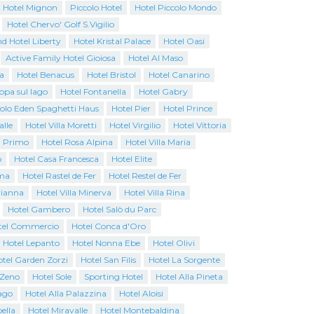
Hotel Mignon
Piccolo Hotel
Hotel Piccolo Mondo
Hotel Chervo' Golf S.Vigilio
d Hotel Liberty
Hotel Kristal Palace
Hotel Oasi
Active Family Hotel Gioiosa
Hotel Al Maso
a
Hotel Benacus
Hotel Bristol
Hotel Canarino
opa sul lago
Hotel Fontanella
Hotel Gabry
colo Eden Spaghetti Haus
Hotel Pier
Hotel Prince
alle
Hotel Villa Moretti
Hotel Virgilio
Hotel Vittoria
l Primo
Hotel Rosa Alpina
Hotel Villa Maria
o
Hotel Casa Francesca
Hotel Elite
ma
Hotel Rastel de Fer
Hotel Restel de Fer
rianna
Hotel Villa Minerva
Hotel Villa Rina
Hotel Gambero
Hotel Salò du Parc
tel Commercio
Hotel Conca d'Oro
Hotel Lepanto
Hotel Nonna Ebe
Hotel Olivi
tel Garden Zorzi
Hotel San Filis
Hotel La Sorgente
 Zeno
Hotel Sole
Sporting Hotel
Hotel Alla Pineta
ago
Hotel Alla Palazzina
Hotel Aloisi
ella
Hotel Miravalle
Hotel Montebaldina