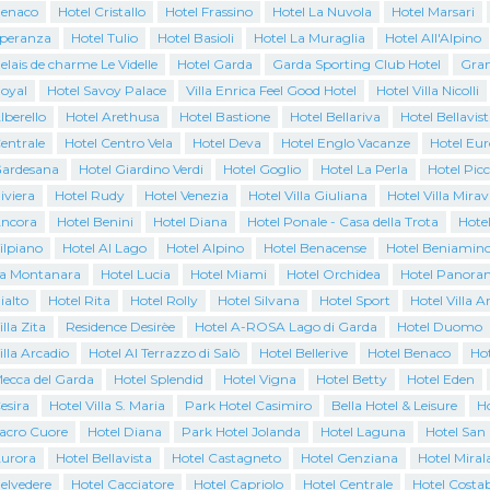
Benaco
Hotel Cristallo
Hotel Frassino
Hotel La Nuvola
Hotel Marsari
Speranza
Hotel Tulio
Hotel Basioli
Hotel La Muraglia
Hotel All'Alpino
elais de charme Le Videlle
Hotel Garda
Garda Sporting Club Hotel
Gran
Royal
Hotel Savoy Palace
Villa Enrica Feel Good Hotel
Hotel Villa Nicolli
lberello
Hotel Arethusa
Hotel Bastione
Hotel Bellariva
Hotel Bellavist
entrale
Hotel Centro Vela
Hotel Deva
Hotel Englo Vacanze
Hotel Eur
Gardesana
Hotel Giardino Verdi
Hotel Goglio
Hotel La Perla
Hotel Pic
iviera
Hotel Rudy
Hotel Venezia
Hotel Villa Giuliana
Hotel Villa Mirav
Ancora
Hotel Benini
Hotel Diana
Hotel Ponale - Casa della Trota
Hote
ilpiano
Hotel Al Lago
Hotel Alpino
Hotel Benacense
Hotel Beniamin
La Montanara
Hotel Lucia
Hotel Miami
Hotel Orchidea
Hotel Panora
ialto
Hotel Rita
Hotel Rolly
Hotel Silvana
Hotel Sport
Hotel Villa A
lla Zita
Residence Desirèe
Hotel A-ROSA Lago di Garda
Hotel Duomo
illa Arcadio
Hotel Al Terrazzo di Salò
Hotel Bellerive
Hotel Benaco
Ho
Mecca del Garda
Hotel Splendid
Hotel Vigna
Hotel Betty
Hotel Eden
esira
Hotel Villa S. Maria
Park Hotel Casimiro
Bella Hotel & Leisure
Ho
Sacro Cuore
Hotel Diana
Park Hotel Jolanda
Hotel Laguna
Hotel San
Aurora
Hotel Bellavista
Hotel Castagneto
Hotel Genziana
Hotel Miral
elvedere
Hotel Cacciatore
Hotel Capriolo
Hotel Centrale
Hotel Costab