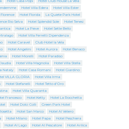
a
Hotel Casa Popi
Hotel Club House La Vela
Vendemme
Hotel Villa Edera
Hotel Villa Ester
 Florence
Hotel Florida
La Quiete Park Hotel
ence Rio Selva
Hotel Splendid Sole
Hotel Tenesi
antica
Hotel La Pieve
Hotel Sette Bello
Miralago
Hotel Villa Ferretti Dipendenza
no
Hotel Caravel
Club Hotel la Vela
to
Hotel Angelini
Hotel Aurora
Hotel Benaco
genia
Hotel Miorelli
Hotel Paradiso
Claudia
Hotel Villa Magnolia
Hotel Villa Stella
a Nataly
Hotel Casa Romani
Hotel Giardino
tel VILLA GLORIA
Hotel Villa Irma
a
Hotel Stefanelli
Hotel Tetto d'Oro
stina
Hotel Villa Quaranta
tel Francesco
Hotel Ketty
Hotel La Rocchetta
tel
Hotel Dolci Colli
Green Park Hotel
Rosetta
Hotel San Marco
Hotel Al Veliero
a
Hotel Milano
Hotel Papa
Hotel Peschiera
Hotel Al Lago
Hotel Al Pescatore
Hotel Arilica