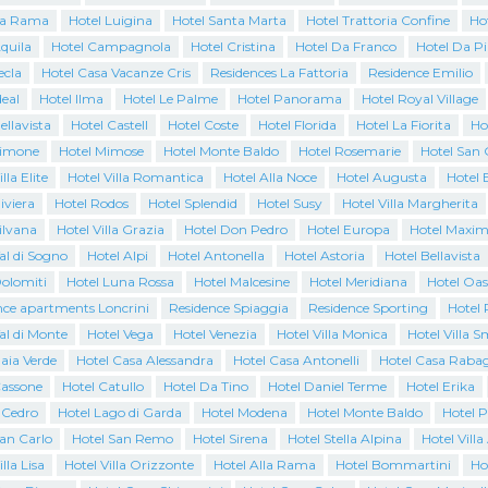
La Rama
Hotel Luigina
Hotel Santa Marta
Hotel Trattoria Confine
Ho
quila
Hotel Campagnola
Hotel Cristina
Hotel Da Franco
Hotel Da P
ecla
Hotel Casa Vacanze Cris
Residences La Fattoria
Residence Emilio
deal
Hotel Ilma
Hotel Le Palme
Hotel Panorama
Hotel Royal Village
ellavista
Hotel Castell
Hotel Coste
Hotel Florida
Hotel La Fiorita
Ho
Limone
Hotel Mimose
Hotel Monte Baldo
Hotel Rosemarie
Hotel San 
lla Elite
Hotel Villa Romantica
Hotel Alla Noce
Hotel Augusta
Hotel 
iviera
Hotel Rodos
Hotel Splendid
Hotel Susy
Hotel Villa Margherita
ilvana
Hotel Villa Grazia
Hotel Don Pedro
Hotel Europa
Hotel Maxim
al di Sogno
Hotel Alpi
Hotel Antonella
Hotel Astoria
Hotel Bellavista
Dolomiti
Hotel Luna Rossa
Hotel Malcesine
Hotel Meridiana
Hotel Oas
nce apartments Loncrini
Residence Spiaggia
Residence Sporting
Hotel 
al di Monte
Hotel Vega
Hotel Venezia
Hotel Villa Monica
Hotel Villa 
aia Verde
Hotel Casa Alessandra
Hotel Casa Antonelli
Hotel Casa Raba
Cassone
Hotel Catullo
Hotel Da Tino
Hotel Daniel Terme
Hotel Erika
l Cedro
Hotel Lago di Garda
Hotel Modena
Hotel Monte Baldo
Hotel 
San Carlo
Hotel San Remo
Hotel Sirena
Hotel Stella Alpina
Hotel Villa
lla Lisa
Hotel Villa Orizzonte
Hotel Alla Rama
Hotel Bommartini
Ho