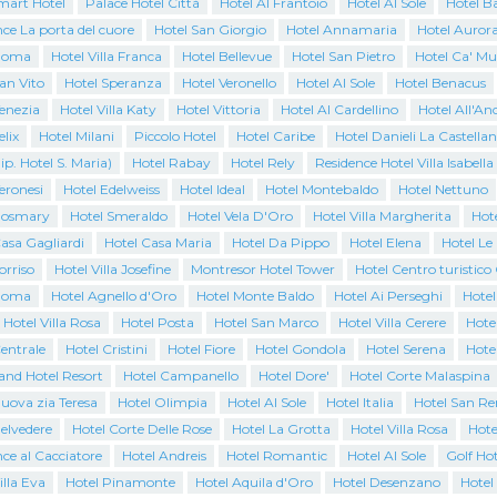
mart Hotel
Palace Hotel Città
Hotel Al Frantoio
Hotel Al Sole
Hotel B
ce La porta del cuore
Hotel San Giorgio
Hotel Annamaria
Hotel Auror
Roma
Hotel Villa Franca
Hotel Bellevue
Hotel San Pietro
Hotel Ca' Mu
an Vito
Hotel Speranza
Hotel Veronello
Hotel Al Sole
Hotel Benacus
enezia
Hotel Villa Katy
Hotel Vittoria
Hotel Al Cardellino
Hotel All'An
elix
Hotel Milani
Piccolo Hotel
Hotel Caribe
Hotel Danieli La Castella
ip. Hotel S. Maria)
Hotel Rabay
Hotel Rely
Residence Hotel Villa Isabella
eronesi
Hotel Edelweiss
Hotel Ideal
Hotel Montebaldo
Hotel Nettuno
Rosmary
Hotel Smeraldo
Hotel Vela D'Oro
Hotel Villa Margherita
Hote
asa Gagliardi
Hotel Casa Maria
Hotel Da Pippo
Hotel Elena
Hotel Le
orriso
Hotel Villa Josefine
Montresor Hotel Tower
Hotel Centro turistic
Roma
Hotel Agnello d'Oro
Hotel Monte Baldo
Hotel Ai Perseghi
Hotel
 Hotel Villa Rosa
Hotel Posta
Hotel San Marco
Hotel Villa Cerere
Hotel
entrale
Hotel Cristini
Hotel Fiore
Hotel Gondola
Hotel Serena
Hote
and Hotel Resort
Hotel Campanello
Hotel Dore'
Hotel Corte Malaspina
uova zia Teresa
Hotel Olimpia
Hotel Al Sole
Hotel Italia
Hotel San R
elvedere
Hotel Corte Delle Rose
Hotel La Grotta
Hotel Villa Rosa
Hote
ce al Cacciatore
Hotel Andreis
Hotel Romantic
Hotel Al Sole
Golf Hot
illa Eva
Hotel Pinamonte
Hotel Aquila d'Oro
Hotel Desenzano
Hotel