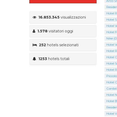
Arco S
Residen
Hotel 
16.853.345
visualizzazioni
Hotel S
Hotel V
1.578
visitatori oggi
Hotel F
Nike (D
252
hotels selezionati
Hotel V
Hotel 
Hotel C
1253
hotels totali
Hotel S
Hotel 
Piccolo
Hotel C
Gardal
Hotel N
Hotel B
Residen
Hotel V