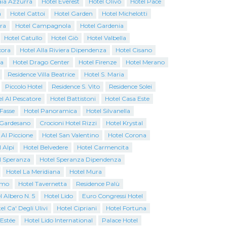
aia Azzurra
Hotel Everest
Hotel Olivo
Hotel Pace
a
Hotel Cattoi
Hotel Garden
Hotel Michelotti
ra
Hotel Campagnola
Hotel Gardenia
Hotel Catullo
Hotel Giò
Hotel Valbella
cora
Hotel Alla Riviera Dipendenza
Hotel Cisano
na
Hotel Drago Center
Hotel Firenze
Hotel Merano
Residence Villa Beatrice
Hotel S. Maria
Piccolo Hotel
Residence S. Vito
Residence Solei
l Al Pescatore
Hotel Battistoni
Hotel Casa Este
 Fasse
Hotel Panoramica
Hotel Silvanella
o Gardesano
Crocioni Hotel Rizzi
Hotel Krystal
 Al Piccione
Hotel San Valentino
Hotel Corona
 Alpi
Hotel Belvedere
Hotel Carmencita
l Speranza
Hotel Speranza Dipendenza
Hotel La Meridiana
Hotel Mura
emo
Hotel Tavernetta
Residence Palù
l Albero N. 5
Hotel Lido
Euro Congressi Hotel
el Ca' Degli Ulivi
Hotel Cipriani
Hotel Fortuna
 Estée
Hotel Lido International
Palace Hotel