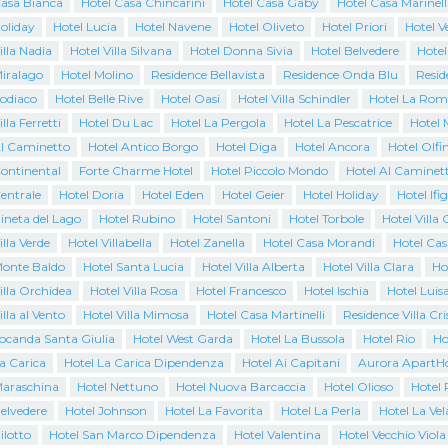
Casa Bianca
Hotel Casa Chincarini
Hotel Casa Gaby
Hotel Casa Marinell
oliday
Hotel Lucia
Hotel Navene
Hotel Oliveto
Hotel Priori
Hotel 
illa Nadia
Hotel Villa Silvana
Hotel Donna Sivia
Hotel Belvedere
Hotel
Miralago
Hotel Molino
Residence Bellavista
Residence Onda Blu
Resid
Zodiaco
Hotel Belle Rive
Hotel Oasi
Hotel Villa Schindler
Hotel La Rom
lla Ferretti
Hotel Du Lac
Hotel La Pergola
Hotel La Pescatrice
Hotel 
Al Caminetto
Hotel Antico Borgo
Hotel Diga
Hotel Ancora
Hotel Olfi
Continental
Forte Charme Hotel
Hotel Piccolo Mondo
Hotel Al Caminet
entrale
Hotel Doria
Hotel Eden
Hotel Geier
Hotel Holiday
Hotel Ifi
ineta del Lago
Hotel Rubino
Hotel Santoni
Hotel Torbole
Hotel Villa 
illa Verde
Hotel Villabella
Hotel Zanella
Hotel Casa Morandi
Hotel Cas
Monte Baldo
Hotel Santa Lucia
Hotel Villa Alberta
Hotel Villa Clara
Ho
illa Orchidea
Hotel Villa Rosa
Hotel Francesco
Hotel Ischia
Hotel Luis
illa al Vento
Hotel Villa Mimosa
Hotel Casa Martinelli
Residence Villa Cri
Locanda Santa Giulia
Hotel West Garda
Hotel La Bussola
Hotel Rio
Ho
a Carica
Hotel La Carica Dipendenza
Hotel Ai Capitani
Aurora ApartHo
Maraschina
Hotel Nettuno
Hotel Nuova Barcaccia
Hotel Olioso
Hotel 
elvedere
Hotel Johnson
Hotel La Favorita
Hotel La Perla
Hotel La Vel
ilotto
Hotel San Marco Dipendenza
Hotel Valentina
Hotel Vecchio Viola