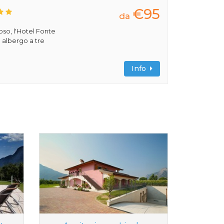
€95
da
ioso, l'Hotel Fonte
 albergo a tre
Info