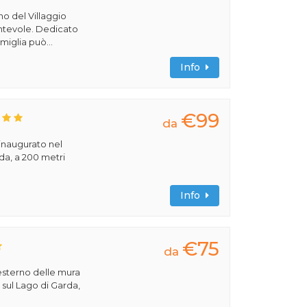
rno del Villaggio
cantevole. Dedicato
miglia può...
Info
€99
da
 inaugurato nel
rda, a 200 metri
Info
€75
da
'esterno delle mura
, sul Lago di Garda,