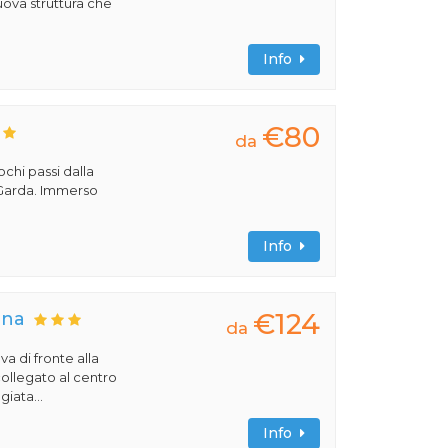
uova struttura che
Info
€80
da
pochi passi dalla
i Garda. Immerso
Info
€124
una
da
a di fronte alla
collegato al centro
iata...
Info