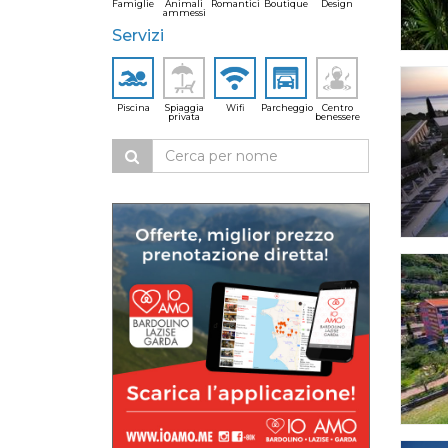
Famiglie
Animali
Romantici
Boutique
Design
ammessi
Servizi
Piscina
Spiaggia
Wifi
Parcheggio
Centro
privata
benessere