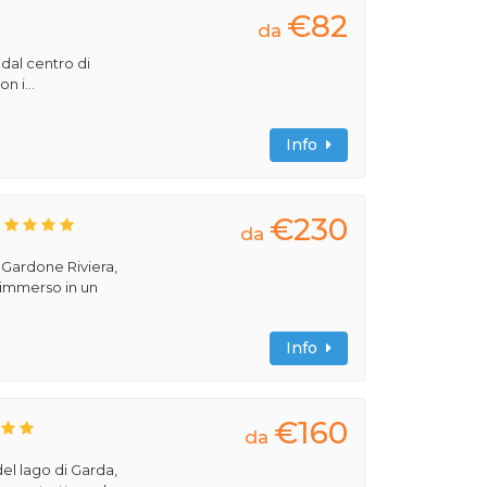
€82
da
 dal centro di
n i...
Info
€230
da
a Gardone Riviera,
 immerso in un
Info
€160
da
del lago di Garda,