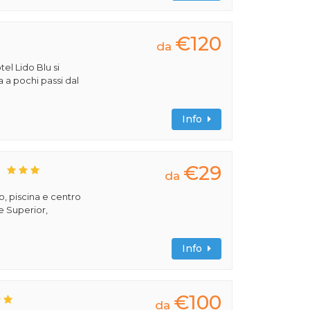
€120
da
tel Lido Blu si
a a pochi passi dal
Info
€29
S
da
, piscina e centro
e Superior,
Info
€100
da