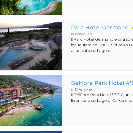
Parc Hotel Germano
in Bardolino
Il Parc Hotel Germano è una sple
inaugurata nel 2008. Situato su
affacciato sul Lago di...
Belfiore Park Hotel 4*
in Brenzone
Il Belfiore Park Hotel ****S è un
Brenzone sul Lago di Garda che si