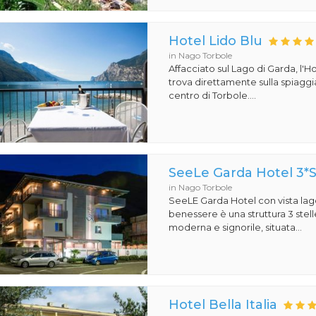
Hotel Lido Blu
in Nago Torbole
Affacciato sul Lago di Garda, l'Ho
trova direttamente sulla spiaggi
centro di Torbole....
SeeLe Garda Hotel 3*
in Nago Torbole
SeeLE Garda Hotel con vista lago
benessere è una struttura 3 stell
moderna e signorile, situata...
Hotel Bella Italia