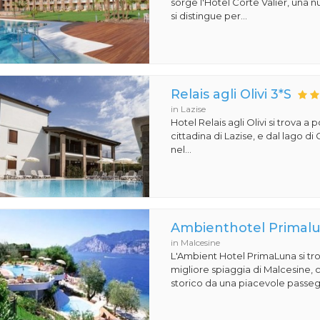
sorge l'Hotel Corte Valier, una n
si distingue per...
Relais agli Olivi 3*S
in Lazise
Hotel Relais agli Olivi si trova a 
cittadina di Lazise, e dal lago d
nel...
Ambienthotel Primal
in Malcesine
L'Ambient Hotel PrimaLuna si trov
migliore spiaggia di Malcesine, 
storico da una piacevole passegg