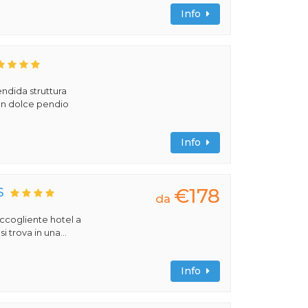
Info
ndida struttura
 un dolce pendio
Info
€178
S
da
 accogliente hotel a
 trova in una...
Info