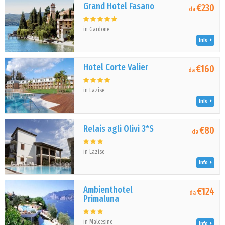
Grand Hotel Fasano
€230
da
in Gardone
Info
Hotel Corte Valier
€160
da
in Lazise
Info
Relais agli Olivi 3*S
€80
da
in Lazise
Info
Ambienthotel
€124
da
Primaluna
in Malcesine
Info