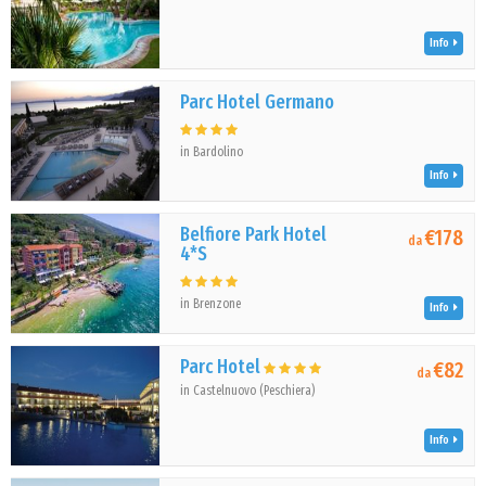
Info
Parc Hotel Germano
in Bardolino
Info
Belfiore Park Hotel
€178
da
4*S
in Brenzone
Info
Parc Hotel
€82
da
in Castelnuovo (Peschiera)
Info