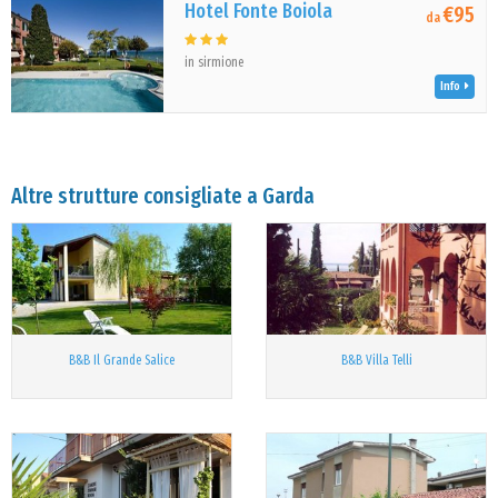
Hotel Fonte Boiola
€95
da
in sirmione
Info
Altre strutture consigliate a Garda
B&B Il Grande Salice
B&B Villa Telli