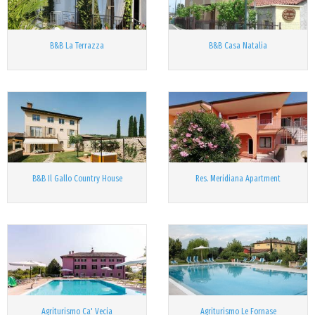
B&B La Terrazza
B&B Casa Natalia
B&B Il Gallo Country House
Res. Meridiana Apartment
Agriturismo Ca' Vecia
Agriturismo Le Fornase