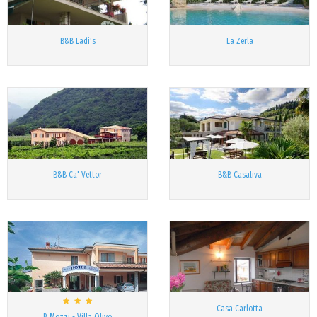
B&B Ladi's
La Zerla
B&B Ca' Vettor
B&B Casaliva
Casa Carlotta