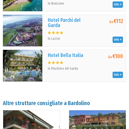
in Brenzone
Info
Hotel Parchi del
€112
da
Garda
in Lazise
Info
Hotel Bella Italia
€100
da
in Peschiera del Garda
Info
Altre strutture consigliate a Bardolino