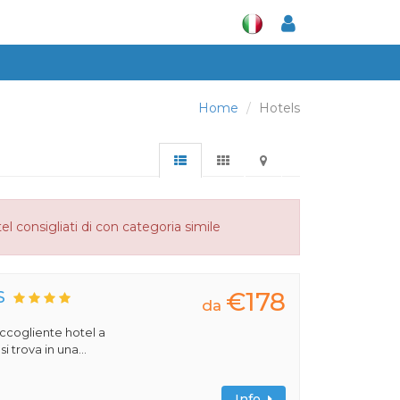
Home
Hotels
el consigliati di con categoria simile
€178
S
da
 accogliente hotel a
 trova in una...
Info