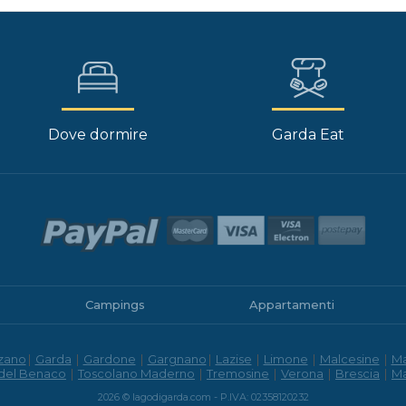
Dove dormire
Garda Eat
Campings
Appartamenti
zano
|
Garda
|
Gardone
|
Gargnano
|
Lazise
|
Limone
|
Malcesine
|
M
 del Benaco
|
Toscolano Maderno
|
Tremosine
|
Verona
|
Brescia
|
M
2026 © lagodigarda.com - P.IVA: 02358120232