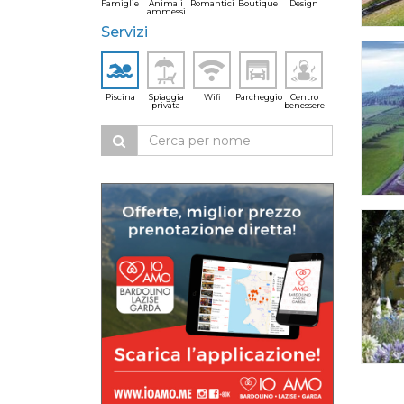
Famiglie
Animali
Romantici
Boutique
Design
ammessi
Servizi
Piscina
Spiaggia
Wifi
Parcheggio
Centro
privata
benessere