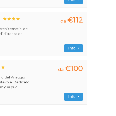
€112
a
da
archi tematici del
di distanza da
Info
€100
da
rno del Villaggio
cantevole. Dedicato
miglia può...
Info