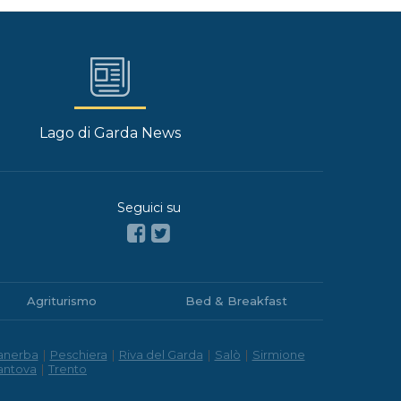
Lago di Garda News
Seguici su
Agriturismo
Bed & Breakfast
anerba
|
Peschiera
|
Riva del Garda
|
Salò
|
Sirmione
antova
|
Trento