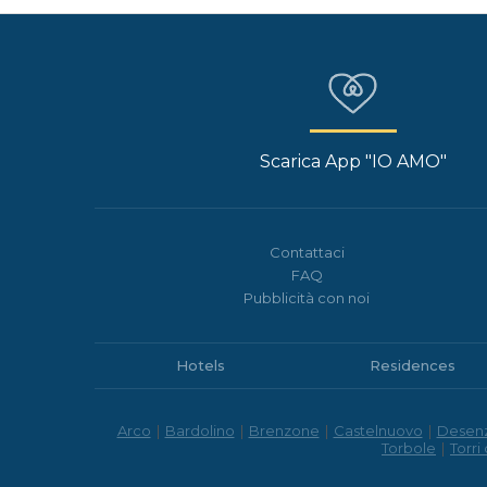
Scarica App "IO AMO"
Contattaci
FAQ
Pubblicità con noi
Hotels
Residences
Arco
|
Bardolino
|
Brenzone
|
Castelnuovo
|
Desen
Torbole
|
Torri