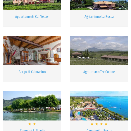
Appartamenti Ca' Vettor
Agriturismo La Rocca
Borgo di Calmasino
Agriturismo Tre Colline
Camping S. Nicolò
Camping La Rocca