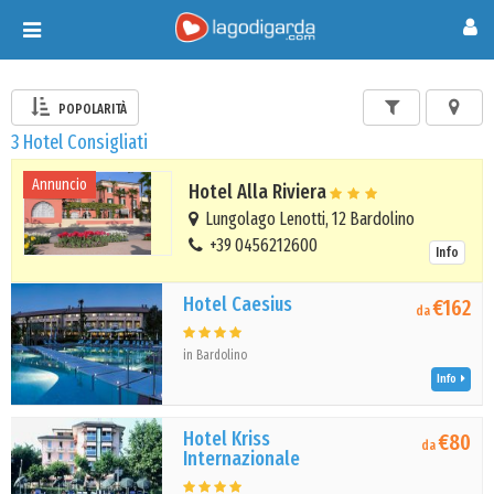
Toggle
navigation
POPOLARITÀ
3 Hotel Consigliati
Annuncio
Hotel Alla Riviera
Lungolago Lenotti, 12 Bardolino
+39 0456212600
Info
Hotel Caesius
€162
da
in Bardolino
Info
Hotel Kriss
€80
da
Internazionale