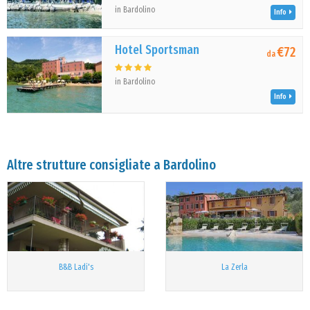
in Bardolino
Info
Hotel Sportsman
€72
da
in Bardolino
Info
Altre strutture consigliate a Bardolino
B&B Ladi's
La Zerla