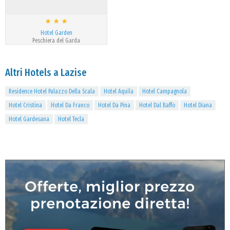
Hotel Garden
Peschiera del Garda
Altri Hotels a Lazise
Residence Hotel Palazzo Della Scala
Hotel Aquila
Hotel Campagnola
Hotel Cristina
Hotel Da Franco
Hotel Da Pina
Hotel Dal Baffo
Hotel Diana
Hotel Gardesana
Hotel Tecla