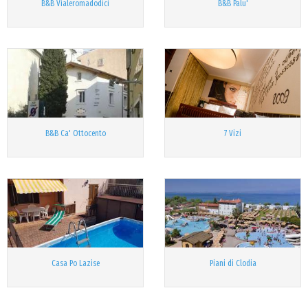
B&B Vialeromadodici
B&B Palu'
B&B Ca' Ottocento
7 Vizi
Casa Po Lazise
Piani di Clodia