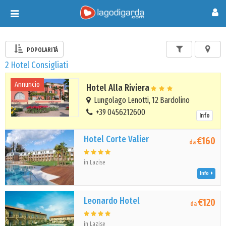
Toggle
navigation
POPOLARITÀ
2 Hotel Consigliati
Annuncio
Hotel Alla Riviera
Lungolago Lenotti, 12 Bardolino
+39 0456212600
Info
Hotel Corte Valier
€160
da
in Lazise
Info
Leonardo Hotel
€120
da
in Lazise