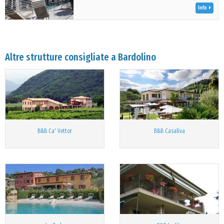
Info
Altre strutture consigliate a Bardolino
B&B Ca' Vettor
B&B Casaliva