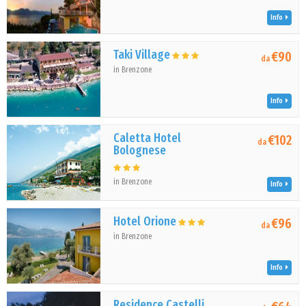
Info
Taki Village
€90
da
in Brenzone
Info
Caletta Hotel
€102
da
Bolognese
in Brenzone
Info
Hotel Orione
€96
da
in Brenzone
Info
Residence Castelli