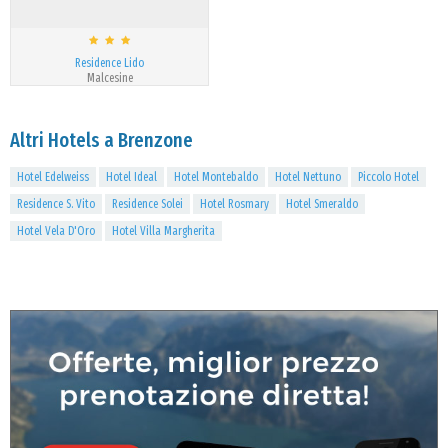
Residence Lido
Malcesine
Altri Hotels a Brenzone
Hotel Edelweiss
Hotel Ideal
Hotel Montebaldo
Hotel Nettuno
Piccolo Hotel
Residence S. Vito
Residence Solei
Hotel Rosmary
Hotel Smeraldo
Hotel Vela D'Oro
Hotel Villa Margherita