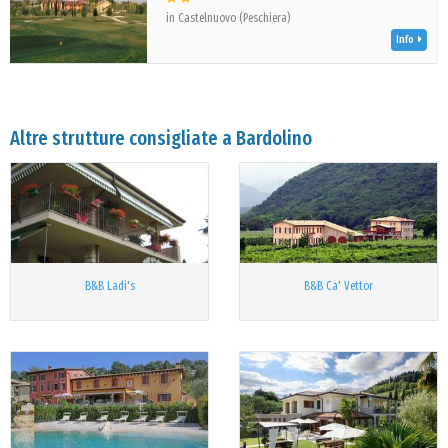
in Castelnuovo (Peschiera)
Info
Altre strutture consigliate a Bardolino
B&B Ladi's
B&B Ca' Vettor