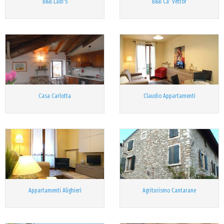
B&B Ladi's
B&B Ca' Vettor
Casa Carlotta
Claudio Appartamenti
Appartamenti Alighieri
Agriturismo Cantarane