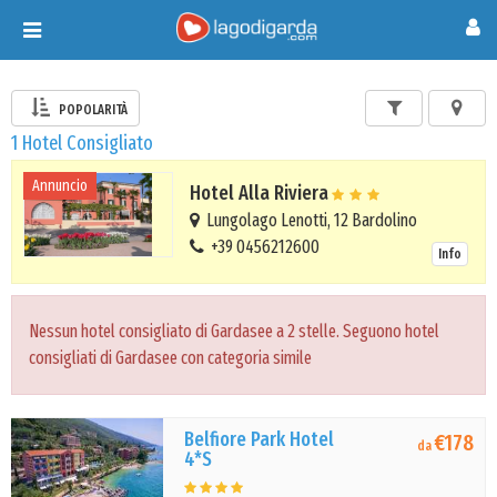
Toggle
navigation
POPOLARITÀ
1 Hotel Consigliato
Annuncio
Hotel Alla Riviera
Lungolago Lenotti, 12 Bardolino
+39 0456212600
Info
Nessun hotel consigliato di Gardasee a 2 stelle. Seguono hotel
consigliati di Gardasee con categoria simile
Belfiore Park Hotel
€178
da
4*S