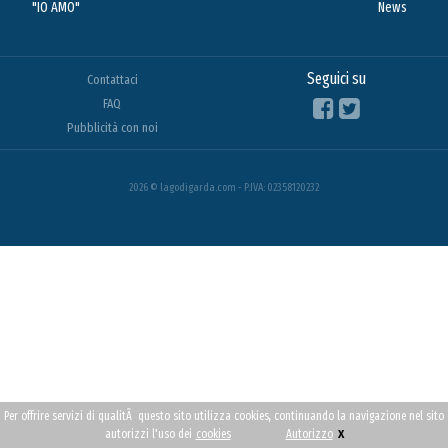
"IO AMO"
News
Seguici su
Contattaci
FAQ
Pubblicità con noi
2026 © lagodigarda.com - P.IVA: 02358120232
Per offrire servizi di qualitÃ questo sito utilizza cookies, continuando la navigazione nel sito
x
autorizzi l'uso dei
cookies
Autorizzo