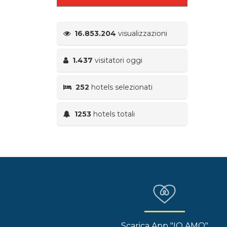
16.853.204
visualizzazioni
1.437
visitatori oggi
252
hotels selezionati
1253
hotels totali
Scarica App "IO AMO"