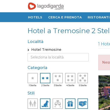
HOTELS
CERCA E PRENOTA
RISTORANTI
Hotel a Tremosine 2 Stel
Località
1 Hot
Hotel Tremosine
Ness
Categoria
1 Stella
2 Stelle
3 Stelle
4 Stelle
5 Stelle
Stili