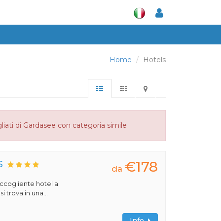
Home
Hotels
liati di Gardasee con categoria simile
€178
S
da
 accogliente hotel a
 trova in una...
Info