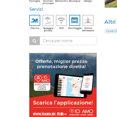
Famiglie
Animali
Romantici
Boutique
Design
ammessi
Servizi
Altr
Piscina
Spiaggia
Wifi
Parcheggio
Centro
privata
benessere
Hotel 