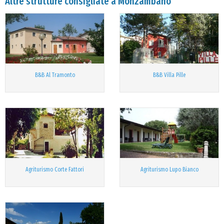
Altre strutture consigliate a Monzambano
B&B Al Tramonto
B&B Villa Pille
Agriturismo Corte Fattori
Agriturismo Lupo Bianco