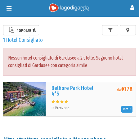
Toggle
navigation
POPOLARITÀ
1 Hotel Consigliato
Nessun hotel consigliato di Gardasee a 2 stelle. Seguono hotel
consigliati di Gardasee con categoria simile
Belfiore Park Hotel
€178
da
4*S
in Brenzone
Info