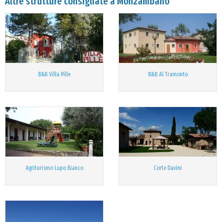
Altre strutture consigliate a Monzambano
B&B Villa Pille
B&B Al Tramonto
Agriturismo Lupo Bianco
Corte Davini