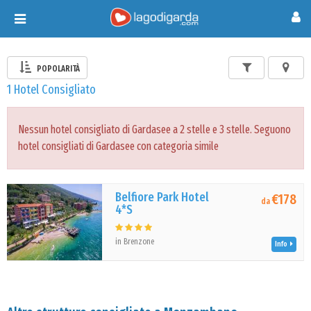
Toggle
navigation
POPOLARITÀ
1 Hotel Consigliato
Nessun hotel consigliato di Gardasee a 2 stelle e 3 stelle. Seguono
hotel consigliati di Gardasee con categoria simile
Belfiore Park Hotel
€178
da
4*S
in Brenzone
Info