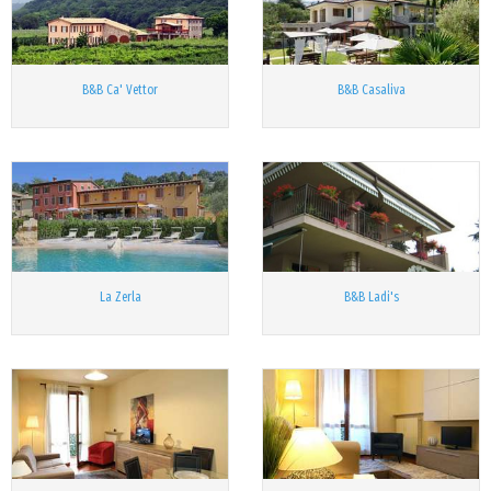
B&B Ca' Vettor
B&B Casaliva
La Zerla
B&B Ladi's