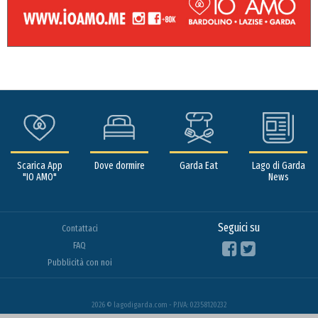
Scarica App
Dove dormire
Garda Eat
Lago di Garda
"IO AMO"
News
Seguici su
Contattaci
FAQ
Pubblicità con noi
2026 © lagodigarda.com - P.IVA: 02358120232