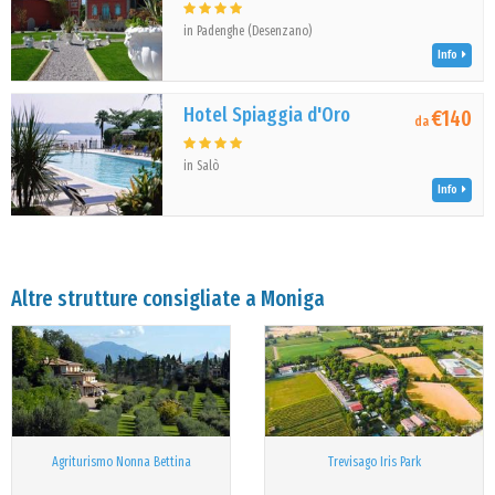
in Padenghe (Desenzano)
Info
Hotel Spiaggia d'Oro
€140
da
in Salò
Info
Altre strutture consigliate a Moniga
Agriturismo Nonna Bettina
Trevisago Iris Park