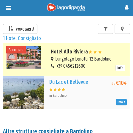
Toggle
navigation
POPOLARITÀ
1 Hotel Consigliato
Annuncio
Hotel Alla Riviera
Lungolago Lenotti, 12 Bardolino
+39 0456212600
Info
Du Lac et Bellevue
€104
da
in Bardolino
Info
Altre strutture consigliate a Bardolino