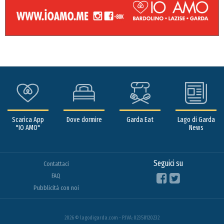
Scarica App
Dove dormire
Garda Eat
Lago di Garda
"IO AMO"
News
Seguici su
Contattaci
FAQ
Pubblicità con noi
2026 © lagodigarda.com - P.IVA: 02358120232