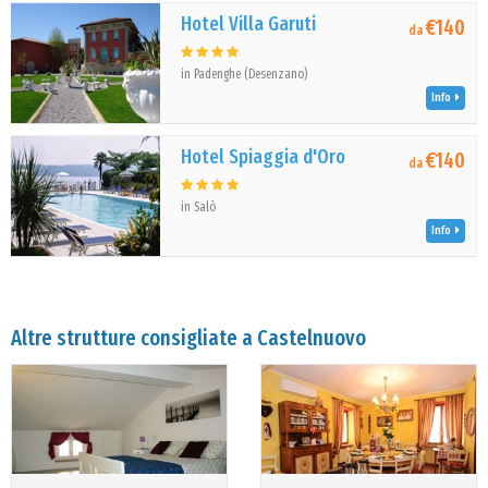
Hotel Villa Garuti
€140
da
in Padenghe (Desenzano)
Info
Hotel Spiaggia d'Oro
€140
da
in Salò
Info
Altre strutture consigliate a Castelnuovo