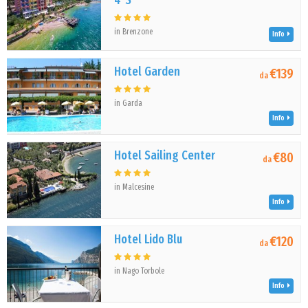
4*S
in Brenzone
Info
Hotel Garden
€139
da
in Garda
Info
Hotel Sailing Center
€80
da
in Malcesine
Info
Hotel Lido Blu
€120
da
in Nago Torbole
Info