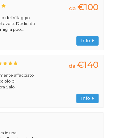
€100
da
rno del Villaggio
cantevole. Dedicato
miglia può...
Info
€140
da
amente affacciato
cciolo di
ra Salò...
Info
va in una