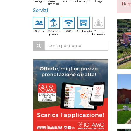
Famiglie
Animali
Romantici
Boutique
Design
Ness
ammessi
Servizi
Piscina
Spiaggia
Wifi
Parcheggio
Centro
privata
benessere