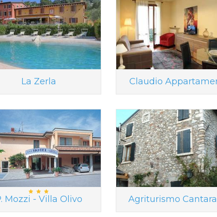
La Zerla
Claudio Appartame
. Mozzi - Villa Olivo
Agriturismo Cantar