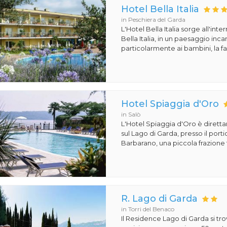
Hotel Bella Italia
in Peschiera del Garda
L'Hotel Bella Italia sorge all'inte
Bella Italia, in un paesaggio in
particolarmente ai bambini, la fa
Hotel Spiaggia d'Oro
in Salò
L'Hotel Spiaggia d'Oro è dirett
sul Lago di Garda, presso il porti
Barbarano, una piccola frazione t
R. Lago di Garda
in Torri del Benaco
Il Residence Lago di Garda si tro