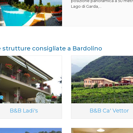
posizione panoramica a 50 metri
Lago di Garda,...
e strutture consigliate a Bardolino
B&B Ladi's
B&B Ca' Vettor