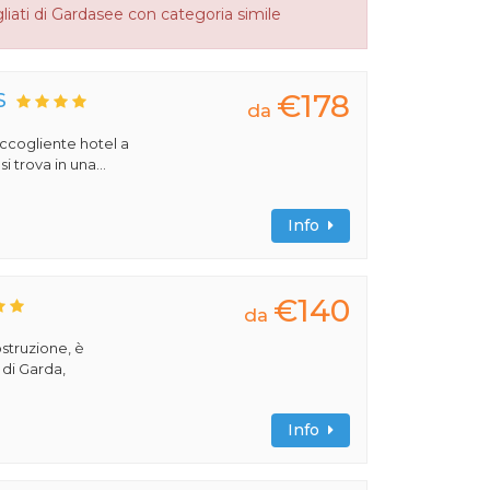
liati di Gardasee con categoria simile
€178
S
da
 accogliente hotel a
 trova in una...
Info
€140
da
ostruzione, è
 di Garda,
Info