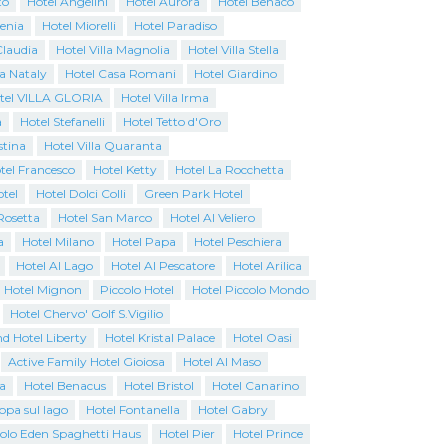
to
Hotel Angelini
Hotel Aurora
Hotel Benaco
genia
Hotel Miorelli
Hotel Paradiso
Claudia
Hotel Villa Magnolia
Hotel Villa Stella
a Nataly
Hotel Casa Romani
Hotel Giardino
tel VILLA GLORIA
Hotel Villa Irma
a
Hotel Stefanelli
Hotel Tetto d'Oro
stina
Hotel Villa Quaranta
tel Francesco
Hotel Ketty
Hotel La Rocchetta
tel
Hotel Dolci Colli
Green Park Hotel
Rosetta
Hotel San Marco
Hotel Al Veliero
a
Hotel Milano
Hotel Papa
Hotel Peschiera
Hotel Al Lago
Hotel Al Pescatore
Hotel Arilica
Hotel Mignon
Piccolo Hotel
Hotel Piccolo Mondo
Hotel Chervo' Golf S.Vigilio
d Hotel Liberty
Hotel Kristal Palace
Hotel Oasi
Active Family Hotel Gioiosa
Hotel Al Maso
a
Hotel Benacus
Hotel Bristol
Hotel Canarino
opa sul lago
Hotel Fontanella
Hotel Gabry
colo Eden Spaghetti Haus
Hotel Pier
Hotel Prince