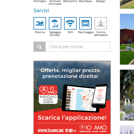
Famiglie
Animali
Romantici
Boutique
Design
ammessi
Servizi
Piscina
Spiaggia
Wifi
Parcheggio
Centro
privata
benessere