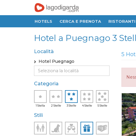
HOTELS
CERCA E PRENOTA
RISTORANTI
Hotel a Puegnago 3 Stel
Località
5 Hot
Hotel Puegnago
Ness
Categoria
1 Stella
2 Stelle
3 Stelle
4 Stelle
5 Stelle
Stili