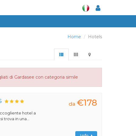
Home
Hotels
liati di Gardasee con categoria simile
€178
S
da
 accogliente hotel a
 trova in una...
Info