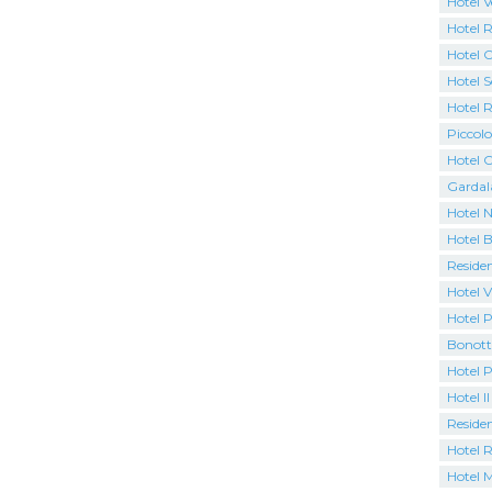
Hotel V
Hotel 
Hotel C
Hotel S
Hotel 
Piccolo
Hotel C
Gardal
Hotel N
Hotel B
Residen
Hotel V
Hotel P
Bonott
Hotel 
Hotel Il
Residen
Hotel 
Hotel M