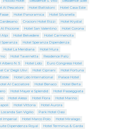
Piccolo Hotel
Residence S. Vito
Residence Solei
l Al Pescatore
Hotel Battistoni
Hotel Casa Este
 Fasse
Hotel Panoramica
Hotel Silvanella
o Gardesano
Crocioni Hotel Rizzi
Hotel Krystal
 Al Piccione
Hotel San Valentino
Hotel Corona
 Alpi
Hotel Belvedere
Hotel Carmencita
l Speranza
Hotel Speranza Dipendenza
Hotel La Meridiana
Hotel Mura
emo
Hotel Tavernetta
Residence Palù
l Albero N. 5
Hotel Lido
Euro Congressi Hotel
el Ca' Degli Ulivi
Hotel Cipriani
Hotel Fortuna
 Estée
Hotel Lido International
Palace Hotel
otel Al Cacciatore
Hotel Benaco
Hotel Berta
iero
Hotel Mayer e Splendid
Hotel Passeggiata
io
Hotel Alessi
Hotel Flora
Hotel Marino
apoli
Hotel Vittoria
Hotel Aurora
 Locanda San Vigilio
Park Hotel Oasi
l Imperial
Hotel Marco Polo
Hotel Miralago
Suite Dipendenza Royal
Hotel Terminus & Garda