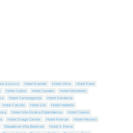
aia Azzurra
Hotel Everest
Hotel Olivo
Hotel Pace
a
Hotel Cattoi
Hotel Garden
Hotel Michelotti
ra
Hotel Campagnola
Hotel Gardenia
Hotel Catullo
Hotel Giò
Hotel Valbella
cora
Hotel Alla Riviera Dipendenza
Hotel Cisano
na
Hotel Drago Center
Hotel Firenze
Hotel Merano
Residence Villa Beatrice
Hotel S. Maria