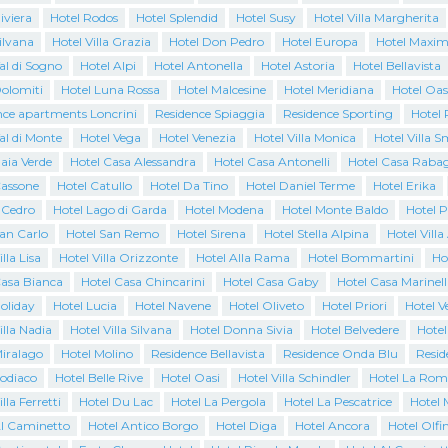
iviera
Hotel Rodos
Hotel Splendid
Hotel Susy
Hotel Villa Margherita
ilvana
Hotel Villa Grazia
Hotel Don Pedro
Hotel Europa
Hotel Maxim
al di Sogno
Hotel Alpi
Hotel Antonella
Hotel Astoria
Hotel Bellavista
Dolomiti
Hotel Luna Rossa
Hotel Malcesine
Hotel Meridiana
Hotel Oas
nce apartments Loncrini
Residence Spiaggia
Residence Sporting
Hotel 
al di Monte
Hotel Vega
Hotel Venezia
Hotel Villa Monica
Hotel Villa 
aia Verde
Hotel Casa Alessandra
Hotel Casa Antonelli
Hotel Casa Raba
Cassone
Hotel Catullo
Hotel Da Tino
Hotel Daniel Terme
Hotel Erika
l Cedro
Hotel Lago di Garda
Hotel Modena
Hotel Monte Baldo
Hotel 
San Carlo
Hotel San Remo
Hotel Sirena
Hotel Stella Alpina
Hotel Villa
lla Lisa
Hotel Villa Orizzonte
Hotel Alla Rama
Hotel Bommartini
Ho
Casa Bianca
Hotel Casa Chincarini
Hotel Casa Gaby
Hotel Casa Marinell
oliday
Hotel Lucia
Hotel Navene
Hotel Oliveto
Hotel Priori
Hotel 
illa Nadia
Hotel Villa Silvana
Hotel Donna Sivia
Hotel Belvedere
Hotel
Miralago
Hotel Molino
Residence Bellavista
Residence Onda Blu
Resid
Zodiaco
Hotel Belle Rive
Hotel Oasi
Hotel Villa Schindler
Hotel La Rom
lla Ferretti
Hotel Du Lac
Hotel La Pergola
Hotel La Pescatrice
Hotel 
Al Caminetto
Hotel Antico Borgo
Hotel Diga
Hotel Ancora
Hotel Olfi