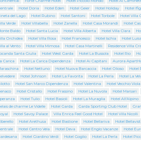
Continental
Forte Charme Hotel
Hotel Piccolo Mondo
Hotel Al Caminet
entrale
Hotel Doria
Hotel Eden
Hotel Geier
Hotel Holiday
Hotel Ifi
ineta del Lago
Hotel Rubino
Hotel Santoni
Hotel Torbole
Hotel Villa 
illa Verde
Hotel Villabella
Hotel Zanella
Hotel Casa Morandi
Hotel Cas
Monte Baldo
Hotel Santa Lucia
Hotel Villa Alberta
Hotel Villa Clara
Ho
illa Orchidea
Hotel Villa Rosa
Hotel Francesco
Hotel Ischia
Hotel Luis
illa al Vento
Hotel Villa Mimosa
Hotel Casa Martinelli
Residence Villa Cri
Locanda Santa Giulia
Hotel West Garda
Hotel La Bussola
Hotel Rio
Ho
a Carica
Hotel La Carica Dipendenza
Hotel Ai Capitani
Aurora ApartHo
Maraschina
Hotel Nettuno
Hotel Nuova Barcaccia
Hotel Olioso
Hotel 
elvedere
Hotel Johnson
Hotel La Favorita
Hotel La Perla
Hotel La Vel
ilotto
Hotel San Marco Dipendenza
Hotel Valentina
Hotel Vecchio Viola
Benaco
Hotel Cristallo
Hotel Frassino
Hotel La Nuvola
Hotel Marsari
Speranza
Hotel Tulio
Hotel Basioli
Hotel La Muraglia
Hotel All'Alpino
elais de charme Le Videlle
Hotel Garda
Garda Sporting Club Hotel
Gran
Royal
Hotel Savoy Palace
Villa Enrica Feel Good Hotel
Hotel Villa Nicolli
lberello
Hotel Arethusa
Hotel Bastione
Hotel Bellariva
Hotel Bellavist
entrale
Hotel Centro Vela
Hotel Deva
Hotel Englo Vacanze
Hotel Eur
Gardesana
Hotel Giardino Verdi
Hotel Goglio
Hotel La Perla
Hotel Pic