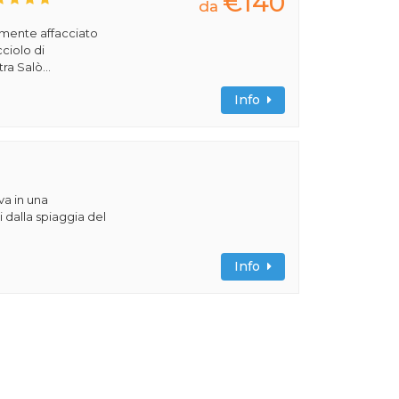
€140
da
amente affacciato
cciolo di
ra Salò...
Info
va in una
 dalla spiaggia del
Info