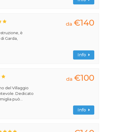
€140
da
ostruzione, è
 di Garda,
Info
€100
da
rno del Villaggio
cantevole. Dedicato
miglia può...
Info