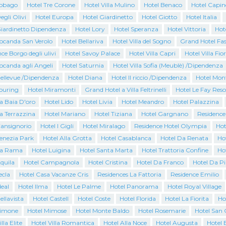
Tobago
Hotel Tre Corone
Hotel Villa Mulino
Hotel Benaco
Hotel Capin
egli Olivi
Hotel Europa
Hotel Giardinetto
Hotel Giotto
Hotel Italia
Giardinetto Dipendenza
Hotel Lory
Hotel Speranza
Hotel Vittoria
Hot
Locanda San Verolo
Hotel Bellariva
Hotel Villa del Sogno
Grand Hotel Fas
ce Borgo degli ulivi
Hotel Savoy Palace
Hotel Villa Capri
Hotel Villa Fio
ocanda agli Angeli
Hotel Saturnia
Hotel Villa Sofia (Meublè) /Dipendenza
Bellevue /Dipendenza
Hotel Diana
Hotel Il riccio /Dipendenza
Hotel Mon
Touring
Hotel Miramonti
Grand Hotel a Villa Feltrinelli
Hotel Le Fay Reso
a Baia D'oro
Hotel Lido
Hotel Livia
Hotel Meandro
Hotel Palazzina
a Terrazzina
Hotel Mariano
Hotel Tiziana
Hotel Gargnano
Residence
Cansignorio
Hotel I Gigli
Hotel Miralago
Residence Hotel Olympia
Hot
Venezia Park
Hotel Alla Grotta
Hotel Casablanca
Hotel Da Renata
Ho
La Rama
Hotel Luigina
Hotel Santa Marta
Hotel Trattoria Confine
Ho
quila
Hotel Campagnola
Hotel Cristina
Hotel Da Franco
Hotel Da P
ecla
Hotel Casa Vacanze Cris
Residences La Fattoria
Residence Emilio
deal
Hotel Ilma
Hotel Le Palme
Hotel Panorama
Hotel Royal Village
ellavista
Hotel Castell
Hotel Coste
Hotel Florida
Hotel La Fiorita
Ho
Limone
Hotel Mimose
Hotel Monte Baldo
Hotel Rosemarie
Hotel San 
lla Elite
Hotel Villa Romantica
Hotel Alla Noce
Hotel Augusta
Hotel 