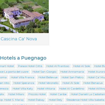
Cascina Ca' Nova
i Hotels a Puegnago
mart Hotel
Palace Hotel Città
Hotel Al Frantoio
Hotel Al Sole
Hotel B
ce La porta del cuore
Hotel San Giorgio
Hotel Annamaria
Hotel Auror
Roma
Hotel Villa Franca
Hotel Bellevue
Hotel San Pietro
Hotel Ca' Mu
an Vito
Hotel Speranza
Hotel Veronello
Hotel Al Sole
Hotel Benacus
enezia
Hotel Villa Katy
Hotel Vittoria
Hotel Al Cardellino
Hotel All'An
elix
Hotel Milani
Piccolo Hotel
Hotel Caribe
Hotel Danieli La Castella
ip. Hotel S. Maria)
Hotel Rabay
Hotel Rely
Residence Hotel Villa Isabella