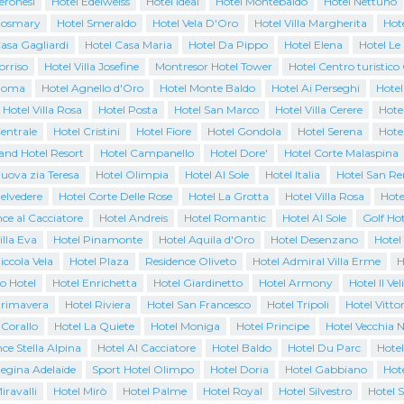
eronesi
Hotel Edelweiss
Hotel Ideal
Hotel Montebaldo
Hotel Nettuno
Rosmary
Hotel Smeraldo
Hotel Vela D'Oro
Hotel Villa Margherita
Hote
asa Gagliardi
Hotel Casa Maria
Hotel Da Pippo
Hotel Elena
Hotel Le
orriso
Hotel Villa Josefine
Montresor Hotel Tower
Hotel Centro turistic
Roma
Hotel Agnello d'Oro
Hotel Monte Baldo
Hotel Ai Perseghi
Hotel
 Hotel Villa Rosa
Hotel Posta
Hotel San Marco
Hotel Villa Cerere
Hotel
entrale
Hotel Cristini
Hotel Fiore
Hotel Gondola
Hotel Serena
Hote
and Hotel Resort
Hotel Campanello
Hotel Dore'
Hotel Corte Malaspina
uova zia Teresa
Hotel Olimpia
Hotel Al Sole
Hotel Italia
Hotel San R
elvedere
Hotel Corte Delle Rose
Hotel La Grotta
Hotel Villa Rosa
Hote
ce al Cacciatore
Hotel Andreis
Hotel Romantic
Hotel Al Sole
Golf Hot
illa Eva
Hotel Pinamonte
Hotel Aquila d'Oro
Hotel Desenzano
Hotel
iccola Vela
Hotel Plaza
Residence Oliveto
Hotel Admiral Villa Erme
H
o Hotel
Hotel Enrichetta
Hotel Giardinetto
Hotel Armony
Hotel Il Vel
Primavera
Hotel Riviera
Hotel San Francesco
Hotel Tripoli
Hotel Vittor
 Corallo
Hotel La Quiete
Hotel Moniga
Hotel Principe
Hotel Vecchia N
ce Stella Alpina
Hotel Al Cacciatore
Hotel Baldo
Hotel Du Parc
Hotel
Regina Adelaide
Sport Hotel Olimpo
Hotel Doria
Hotel Gabbiano
Hote
iravalli
Hotel Mirò
Hotel Palme
Hotel Royal
Hotel Silvestro
Hotel 