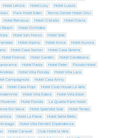
Hotel Letizia
Hotel Lory
Hotel Luscia
ilian
Park Hotel Eden
Tennis Center Hotel Olivi
Hotel Benacus
Hotel Cristallo
Hotel Diana
i Beach
Hotel Orchidea
Rosa
Hotel San Marco
Hotel Sole
Smeralda
Hotel Alpino
Hotel Anna
Hotel Aurora
gno
Hotel Casa Sartori
Hotel Casa Serena
Hotel Firenze
Hotel Garden
Hotel Gardesana
Panorama
Hotel Paola
Hotel Peler
Piccolo Hotel
 Andreis
Hotel Villa Florida
Hotel Villa Lara
tel Campagnola
Hotel Casa Anny
a
Hotel Casa Popi
Hotel Club House La Vela
Vendemme
Hotel Villa Edera
Hotel Villa Ester
 Florence
Hotel Florida
La Quiete Park Hotel
ence Rio Selva
Hotel Splendid Sole
Hotel Tenesi
antica
Hotel La Pieve
Hotel Sette Bello
Miralago
Hotel Villa Ferretti Dipendenza
no
Hotel Caravel
Club Hotel la Vela