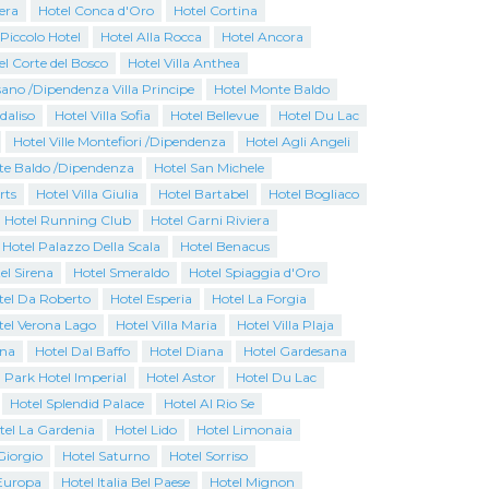
era
Hotel Conca d'Oro
Hotel Cortina
Piccolo Hotel
Hotel Alla Rocca
Hotel Ancora
el Corte del Bosco
Hotel Villa Anthea
ano /Dipendenza Villa Principe
Hotel Monte Baldo
rdaliso
Hotel Villa Sofia
Hotel Bellevue
Hotel Du Lac
Hotel Ville Montefiori /Dipendenza
Hotel Agli Angeli
te Baldo /Dipendenza
Hotel San Michele
rts
Hotel Villa Giulia
Hotel Bartabel
Hotel Bogliaco
Hotel Running Club
Hotel Garni Riviera
 Hotel Palazzo Della Scala
Hotel Benacus
el Sirena
Hotel Smeraldo
Hotel Spiaggia d'Oro
tel Da Roberto
Hotel Esperia
Hotel La Forgia
tel Verona Lago
Hotel Villa Maria
Hotel Villa Plaja
ina
Hotel Dal Baffo
Hotel Diana
Hotel Gardesana
Park Hotel Imperial
Hotel Astor
Hotel Du Lac
Hotel Splendid Palace
Hotel Al Rio Se
tel La Gardenia
Hotel Lido
Hotel Limonaia
Giorgio
Hotel Saturno
Hotel Sorriso
Europa
Hotel Italia Bel Paese
Hotel Mignon