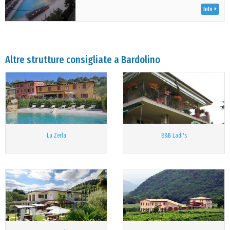
Info
Altre strutture consigliate a Bardolino
La Zerla
B&B Ladi's