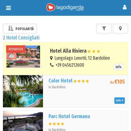
Toggle
navigation
POPOLARITÀ
2 Hotel Consigliati
Annuncio
Hotel Alla Riviera
Lungolago Lenotti, 12 Bardolino
+39 0456212600
Info
Color Hotel
€105
da
in Bardolino
Info
Parc Hotel Germano
in Bardolino