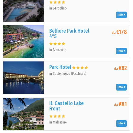
in Bardolino
Info
Belfiore Park Hotel
€178
da
4*S
in Brenzone
Info
Parc Hotel
€82
da
in Castelnuovo (Peschiera)
Info
H. Castello Lake
€81
da
Front
in Malcesine
Info