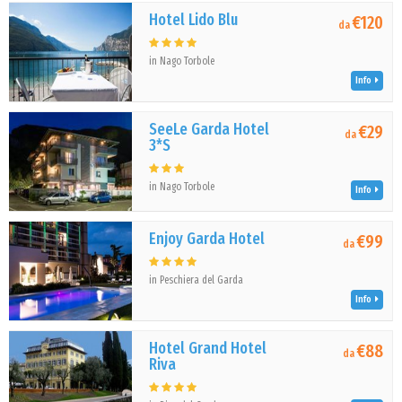
Hotel Lido Blu
€120
da
in Nago Torbole
Info
SeeLe Garda Hotel
€29
da
3*S
in Nago Torbole
Info
Enjoy Garda Hotel
€99
da
in Peschiera del Garda
Info
Hotel Grand Hotel
€88
da
Riva