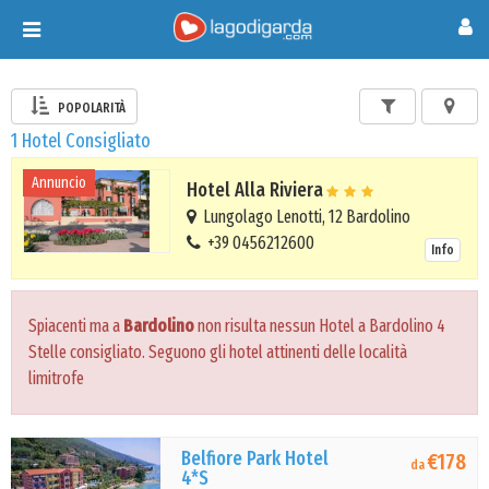
Toggle
navigation
POPOLARITÀ
1 Hotel Consigliato
Annuncio
Hotel Alla Riviera
Lungolago Lenotti, 12 Bardolino
+39 0456212600
Info
Spiacenti ma a
Bardolino
non risulta nessun Hotel a Bardolino 4
Stelle consigliato. Seguono gli hotel attinenti delle località
limitrofe
Belfiore Park Hotel
€178
da
4*S