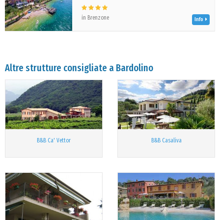
in Brenzone
Info
Altre strutture consigliate a Bardolino
B&B Ca' Vettor
B&B Casaliva