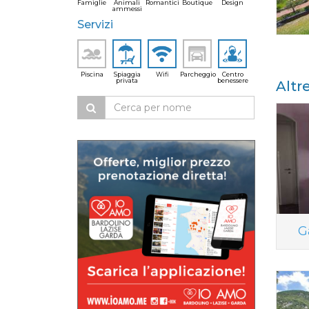
Famiglie
Animali
Romantici
Boutique
Design
ammessi
Servizi
Piscina
Spiaggia
Wifi
Parcheggio
Centro
privata
benessere
Altr
G