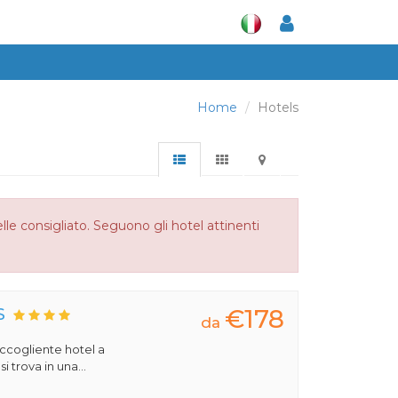
Home
Hotels
le consigliato. Seguono gli hotel attinenti
€178
S
da
 accogliente hotel a
 trova in una...