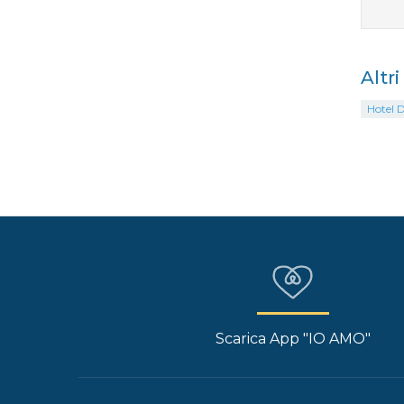
Altr
Hotel 
Scarica App "IO AMO"