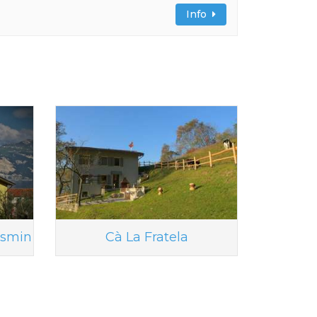
Info
asmin
Cà La Fratela