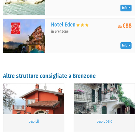
Info
Hotel Eden
€88
da
in Brenzone
Info
Altre strutture consigliate a Brenzone
B&B Lil
B&B L'ozio