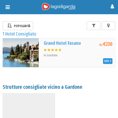
Toggle
navigation
POPOLARITÀ
1 Hotel Consigliato
Grand Hotel Fasano
€230
da
in Gardone
Info
Strutture consigliate vicino a Gardone