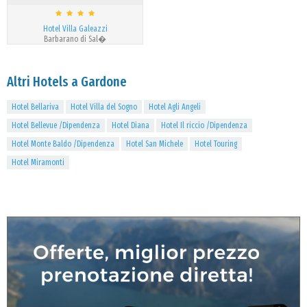
Hotel Villa Galeazzi
Barbarano di Sal�
Altri Hotels a Gardone
Hotel Bellariva
Hotel Villa del Sogno
Hotel Agli Angeli
Hotel Bellevue /Dipendenza
Hotel Diana
Hotel Il riccio /Dipendenza
Hotel Monte Baldo /Dipendenza
Hotel San Michele
Hotel Touring
Hotel Miramonti