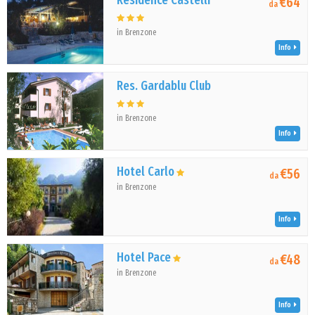
Residence Castelli
€64
da
in Brenzone
Info
Res. Gardablu Club
in Brenzone
Info
Hotel Carlo
€56
da
in Brenzone
Info
Hotel Pace
€48
da
in Brenzone
Info