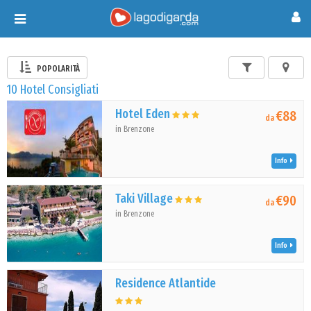
Toggle
navigation
POPOLARITÀ
10 Hotel Consigliati
Hotel Eden
€88
da
in Brenzone
Info
Taki Village
€90
da
in Brenzone
Info
Residence Atlantide