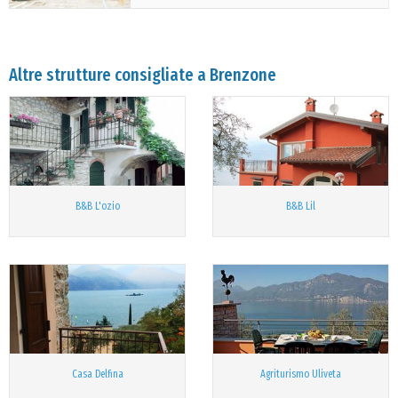
Altre strutture consigliate a Brenzone
B&B L'ozio
B&B Lil
Casa Delfina
Agriturismo Uliveta