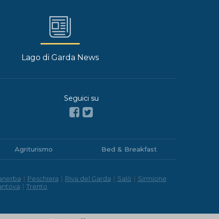
Lago di Garda News
Seguici su
Agriturismo
Bed & Breakfast
anerba
|
Peschiera
|
Riva del Garda
|
Salò
|
Sirmione
antova
|
Trento