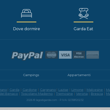
Dove dormire
Garda Eat
Campings
Appartamenti
zano
|
Garda
|
Gardone
|
Gargnano
|
Lazise
|
Limone
|
Malcesine
|
M
 del Benaco
|
Toscolano Maderno
|
Tremosine
|
Verona
|
Brescia
|
M
2026 © lagodigarda.com - P.IVA: 02358120232