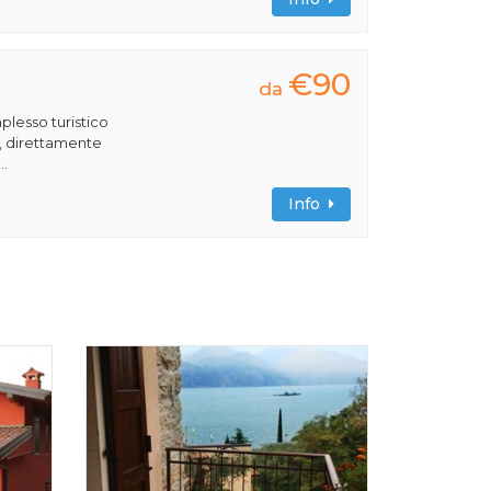
€90
da
plesso turistico
a, direttamente
..
Info