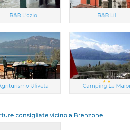
B&B L'ozio
B&B Lil
Agriturismo Uliveta
Camping Le Maio
tture consigliate vicino a Brenzone