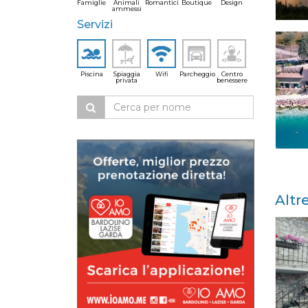
Famiglie
Animali
Romantici
Boutique
Design
ammessi
Servizi
Piscina
Spiaggia
Wifi
Parcheggio
Centro
privata
benessere
Altr