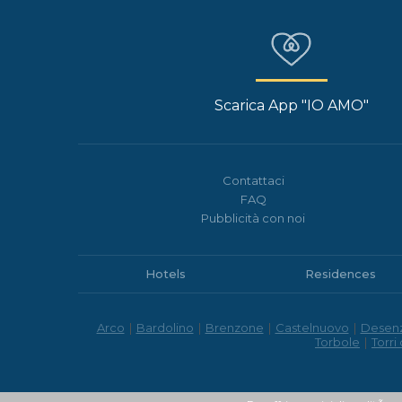
Scarica App "IO AMO"
Contattaci
FAQ
Pubblicità con noi
Hotels
Residences
Arco
|
Bardolino
|
Brenzone
|
Castelnuovo
|
Desen
Torbole
|
Torri