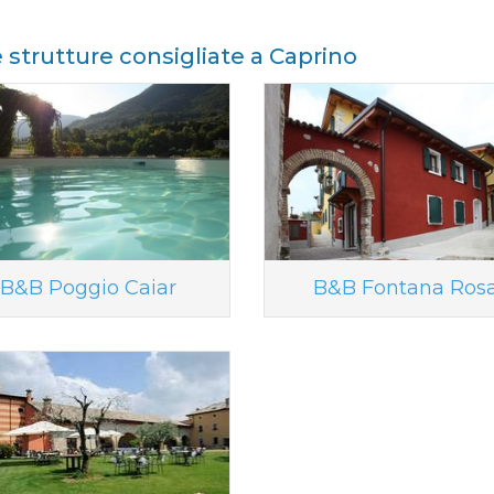
e strutture consigliate a Caprino
B&B Poggio Caiar
B&B Fontana Ros