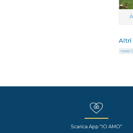
A
Altr
Hotel 
Scarica App "IO AMO"