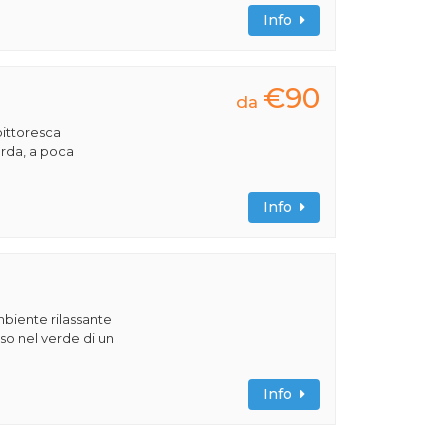
Info
€90
da
pittoresca
Garda, a poca
Info
ambiente rilassante
o nel verde di un
Info