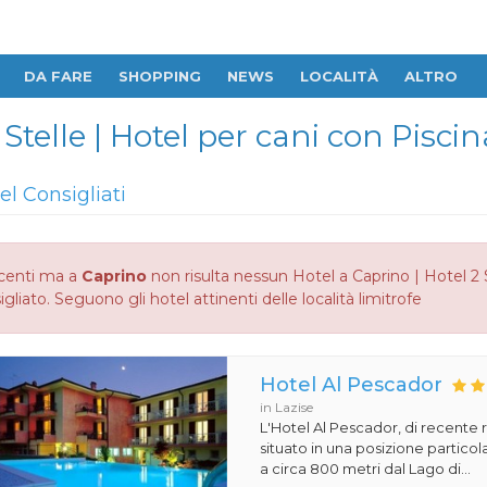
DA FARE
SHOPPING
NEWS
LOCALITÀ
ALTRO
Stelle | Hotel per cani con Piscin
el Consigliati
centi ma a
Caprino
non risulta nessun Hotel a Caprino | Hotel 2 S
gliato. Seguono gli hotel attinenti delle località limitrofe
Hotel Al Pescador
in Lazise
L'Hotel Al Pescador, di recente r
situato in una posizione particol
a circa 800 metri dal Lago di...