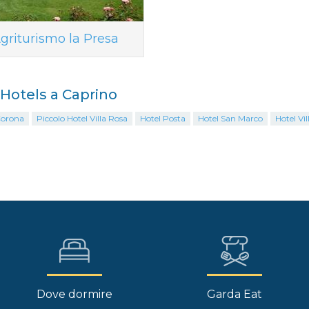
griturismo la Presa
i Hotels a Caprino
Corona
Piccolo Hotel Villa Rosa
Hotel Posta
Hotel San Marco
Hotel Vil
Dove dormire
Garda Eat