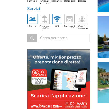
Famiglie
Animali
Romantici
Boutique
Design
ammessi
Servizi
Piscina
Spiaggia
Wifi
Parcheggio
Centro
privata
benessere