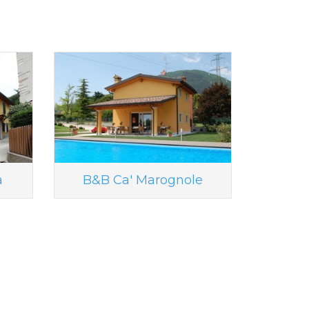
a
B&B Ca' Marognole